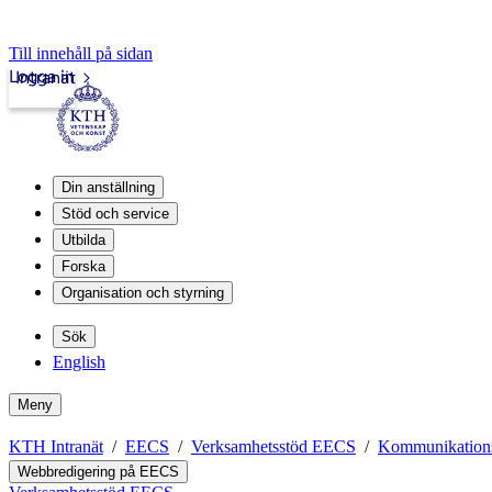
Till innehåll på sidan
Logga in
Intranät
Din anställning
Stöd och service
Utbilda
Forska
Organisation och styrning
Sök
English
Meny
KTH Intranät
EECS
Verksamhetsstöd EECS
Kommunikation
Webbredigering på EECS