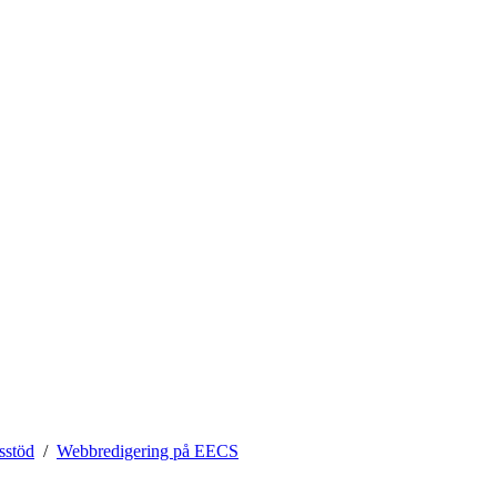
sstöd
Webbredigering på EECS