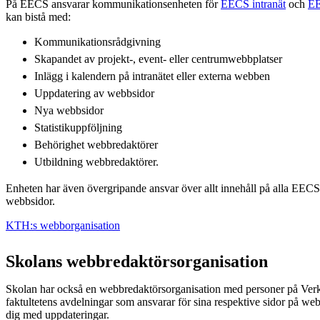
På EECS ansvarar kommunikationsenheten för
EECS intranät
och
EE
kan bistå med:
Kommunikationsrådgivning
Skapandet av projekt-, event- eller centrumwebbplatser
Inlägg i kalendern på intranätet eller externa webben
Uppdatering av webbsidor
Nya webbsidor
Statistikuppföljning
Behörighet webbredaktörer
Utbildning webbredaktörer.
Enheten har även övergripande ansvar över allt innehåll på alla EECS
webbsidor.
KTH:s webborganisation
Skolans webbredaktörsorganisation
Skolan har också en webbredaktörsorganisation med personer på Verk
faktultetens avdelningar som ansvarar för sina respektive sidor på w
dig med uppdateringar.