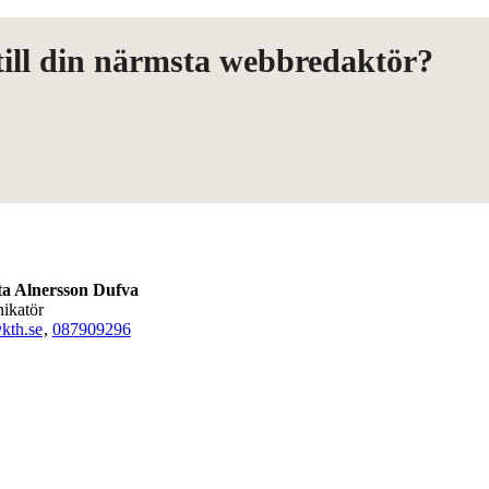
 till din närmsta webbredaktör?
ta Alnersson Dufva
ikatör
kth.se
,
08790
9296