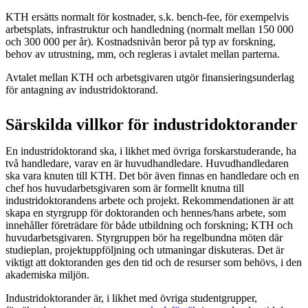
KTH ersätts normalt för kostnader, s.k. bench-fee, för exempelvis
arbetsplats, infrastruktur och handledning (normalt mellan 150 000
och 300 000 per år). Kostnadsnivån beror på typ av forskning,
behov av utrustning, mm, och regleras i avtalet mellan parterna.
Avtalet mellan KTH och arbetsgivaren utgör finansieringsunderlag
för antagning av industridoktorand.
Särskilda villkor för industridoktorander
En industridoktorand ska, i likhet med övriga forskarstuderande, ha
två handledare, varav en är huvudhandledare. Huvudhandledaren
ska vara knuten till KTH. Det bör även finnas en handledare och en
chef hos huvudarbetsgivaren som är formellt knutna till
industridoktorandens arbete och projekt. Rekommendationen är att
skapa en styrgrupp för doktoranden och hennes/hans arbete, som
innehåller företrädare för både utbildning och forskning; KTH och
huvudarbetsgivaren. Styrgruppen bör ha regelbundna möten där
studieplan, projektuppföljning och utmaningar diskuteras. Det är
viktigt att doktoranden ges den tid och de resurser som behövs, i den
akademiska miljön.
Industridoktorander är, i likhet med övriga studentgrupper,