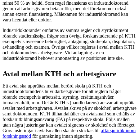
minst 50 % av heltid. Som regel finansieras en industridoktorand
genom att arbetsgivaren betalar lön, men det förekommer också
annan extern finansiering. Målexamen för industridoktorand kan
vara licentiat eller doktor.
Industridoktorander omfattas av samma regler och styrdokument
rörande studiemässiga frågor som övriga forskarstuderande på KTH,
exempelvis avseende behörighet, antagning, studieplan, disputation,
avhandling och examen. Övriga villkor regleras i avtal mellan KTH
och doktorandens arbetsgivare. Vid antagning av en
industridoktorand behöver annonsering av positionen inte ske.
Avtal mellan KTH och arbetsgivare
Ett avtal ska upprättas mellan berörd skola på KTH och
industridoktorandens huvudarbetsgivare för att reglera frågor
rörande exempelvis arbetssätt, styrning, ersättningsnivåer,
immaterialrätt, mm. Det är KTH:s (handledarens) ansvar att upprätta
avtalet med arbetsgivaren. Avtalet skrivs på av skolchef, arbetsgivare
samt doktoranden. KTH tillhandahåller en avtalsmall som erhålls av
forskarutbildningsansvarig (FA) på respektive skola. Följs mallen
utan några justeringar kan avtalet signeras av skolchef och företaget.
Görs justeringar i avtalsmallen ska den skickas till
affärsjuridik inom
forskningsstöd
för granskning innan signering.