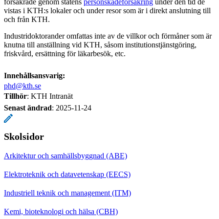
försäkrade genom statens
personskadeförsäkring
under den tid de
vistas i KTH:s lokaler och under resor som är i direkt anslutning till
och från KTH.
Industridoktorander omfattas inte av de villkor och förmåner som är
knutna till anställning vid KTH, såsom institutionstjänstgöring,
friskvård, ersättning för läkarbesök, etc.
Innehållsansvarig:
phd@kth.se
Tillhör
: KTH Intranät
Senast ändrad
:
2025-11-24
Skolsidor
Arkitektur och samhällsbyggnad (ABE)
Elektroteknik och datavetenskap (EECS)
Industriell teknik och management (ITM)
Kemi, bioteknologi och hälsa (CBH)