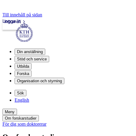
Till innehåll på sidan
Logga in
Intranät
Din anställning
Stöd och service
Utbilda
Forska
Organisation och styrning
Sök
English
Meny
Om forskarstudier
För dig som doktorerar