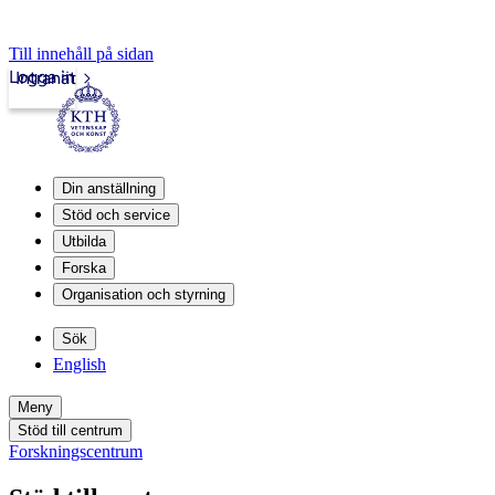
Till innehåll på sidan
Logga in
Intranät
Din anställning
Stöd och service
Utbilda
Forska
Organisation och styrning
Sök
English
Meny
Stöd till centrum
Forskningscentrum