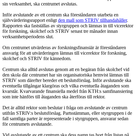
sin verksamhet, ska centrumet avslutas.
Inför avslutande av ett centrum ska föreståndaren utarbeta en
självvärderingsrapport enligt
den mall som STRIV tillhandahåller
.
Rapporten ska fastställas av styrgruppen och lämnas in till vicerektor
för forskning, skolchef och STRIV senast tre månader innan
verksamhetsperiodens slut.
Om centrumet utvärderas av forskningsfinansiär är föreståndaren
ansvarig för att utvärderingen lämnas till vicerektor för forskning,
skolchef och STRIV för kännedom.
Centrum ska alltid avslutas genom att en begäran från skolchef vid
den skola där centrumet har sin organisatoriska hemvist lämnas till
STRIV som därefter bereder ett beslutsförslag. Inför avslutande ska
eventuella tillgångar klargöras och vilka eventuella åtaganden som
kvarstår. Kvarvarande finansiella medel från KTH:s samfinansiering
som inte hänförs till åtaganden ska återföras till rektor.
Det är alltid rektor som beslutar i fråga om avslutande av centrum
utifrån STRIV:s beslutsförslag. Partsstämman, eller styrgruppen i de
fall samtliga parter är representerade i styrgruppen, ansvarar sedan
för centrumets avslutande.
Vid avslutande av ett centrum ska dess namn tas bort från listan på