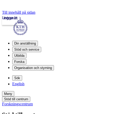
Till innehåll på sidan
Logga in
Intranät
Din anställning
Stöd och service
Utbilda
Forska
Organisation och styrning
Sök
English
Meny
Stöd till centrum
Forskningscentrum