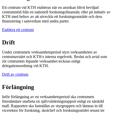
Ett centrum vid KTH etableras när en ansökan blivit beviljad
centrumstöd från en nationell forskningsfinansiär, eller på initiativ av
KTH med behov av att utveckla ett forskningsområde och dess
finansiering i samverkan med andra parter.
Etablera ett centrum
Drift
Under centrumets verksamhetsperiod styrs verksamheten av
centrumavtalet och KTH:s interna regelverk. Beslut och avtal som
rör centrumets löpande verksamhet tecknas enligt
delegationsordning vid KTH.
Drift av centrum
Förlängning
Inför förlängning av en verksamhetsperiod ska centrumets
föreståndare utarbeta en självvärderingsrapport enligt en särskild
mall. Rapporten ska fastställas av styrgruppen och lämnas in till
vicerektor för forskning, skolchef och forskningsstödet senast tre