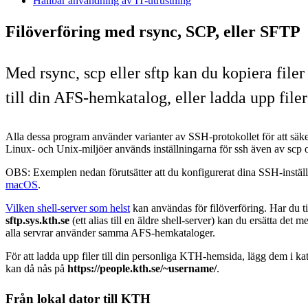
Hållbar användning av IT-utrustning
Filöverföring med rsync, SCP, eller SFTP
Med rsync, scp eller sftp kan du kopiera filer
till din AFS-hemkatalog, eller ladda upp file
Alla dessa program använder varianter av SSH-protokollet för att säker
Linux- och Unix-miljöer används inställningarna för ssh även av scp o
OBS: Exemplen nedan förutsätter att du konfigurerat dina SSH-instäl
macOS
.
Vilken shell-server som helst
kan användas för filöverföring. Har du t
sftp.sys.kth.se
(ett alias till en äldre shell-server) kan du ersätta det m
alla servrar använder samma AFS-hemkataloger.
För att ladda upp filer till din personliga KTH-hemsida, lägg dem i k
kan då nås på
https://people.kth.se/~username/
.
Från lokal dator till KTH