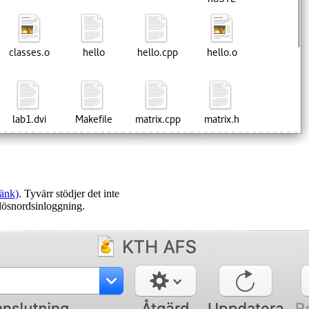
änk)
. Tyvärr stödjer det inte
 lösnordsinloggning.