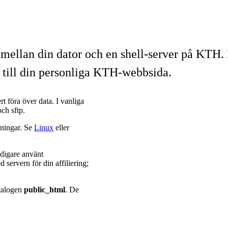
 mellan din dator och en shell-server på KTH. De
r till din personliga KTH-webbsida.
t föra över data. I vanliga
ch sftp.
lningar. Se
Linux
eller
idigare använt
ed servern för din affiliering;
atalogen
public_html
. De