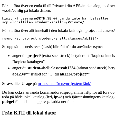
För att föra över en enda fil till Private i din AFS-hemkatalog, med s
~/.ssh/config
på lokala datorn:
kinit -f username@KTH.SE ## om du inte har biljetter

scp <localfile> student-shell:~/Private/
För att föra över allt innehåll i den lokala katalogen project till classe
rsync -av project student-shell:classes/ab1234/
Se upp så att snedstreck (slash) blir rätt när du använder rsync:
anger du
project/
(extra snedstreck) betyder det ”kopiera innehål
”kopiera katalogen”
anger du
student-shell:classes/ab1234
(saknat snedstreck) bet
ab1234/*
” istället för ”… till
ab1234/project/*
”
Se avsnittet Usage på
man-sidan för rsync (extern länk)
.
Du kan också använda kommandoradsprogrammet sftp för att föra över
reda på både lokal katalog (
lcd, lpwd
) och fjärranslutningens katalog 
put/get
för att ladda upp resp. ladda ner filer.
Från KTH till lokal dator