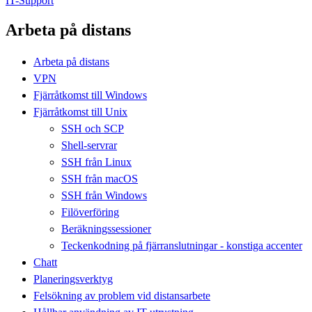
IT-Support
Arbeta på distans
Arbeta på distans
VPN
Fjärråtkomst till Windows
Fjärråtkomst till Unix
SSH och SCP
Shell-servrar
SSH från Linux
SSH från macOS
SSH från Windows
Filöverföring
Beräkningssessioner
Teckenkodning på fjärranslutningar - konstiga accenter
Chatt
Planeringsverktyg
Felsökning av problem vid distansarbete