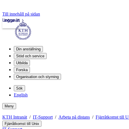
Till innehåll på sidan
Logga in
Intranät
Din anställning
Stöd och service
Utbilda
Forska
Organisation och styrning
Sök
English
Meny
KTH Intranät
IT-Support
Arbeta på distans
Fjärråtkomst till 
Fjärråtkomst till Unix