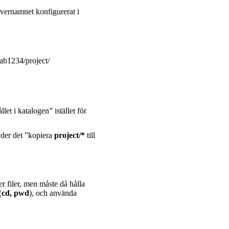
ervernamnet konfigurerat i
s/ab1234/project/
let i katalogen” istället för
yder det ”kopiera
project/*
till
 filer, men måste då hålla
(
cd, pwd
), och använda