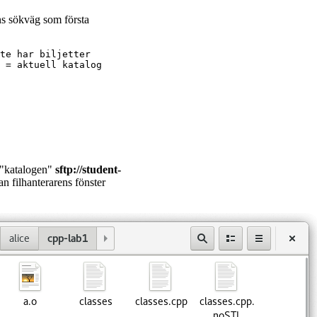
ns sökväg som första
te har biljetter

 = aktuell katalog

r "katalogen"
sftp://student-
an filhanterarens fönster