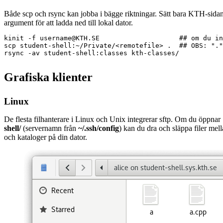
Både scp och rsync kan jobba i bägge riktningar. Sätt bara KTH-sida
argument för att ladda ned till lokal dator.
kinit -f username@KTH.SE                    ## om du in
scp student-shell:~/Private/<remotefile> .  ## OBS: "."
Grafiska klienter
Linux
De flesta filhanterare i Linux och Unix integrerar sftp. Om du öppna
shell/
(servernamn från
~/.ssh/config
) kan du dra och släppa filer mell
och kataloger på din dator.