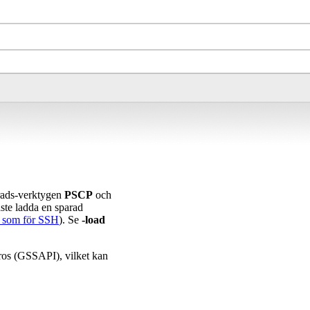
rads-verktygen
PSCP
och
åste ladda en sparad
 som för SSH
). Se
-load
ros (GSSAPI), vilket kan