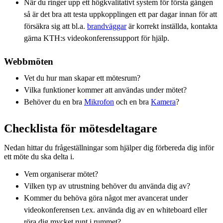
När du ringer upp ett högkvalitativt system för första gången
så är det bra att testa uppkopplingen ett par dagar innan för att
försäkra sig att bl.a.
brandväggar
är korrekt inställda, kontakta
gärna KTH:s videokonferenssupport för hjälp.
Webbmöten
Vet du hur man skapar ett mötesrum?
Vilka funktioner kommer att användas under mötet?
Behöver du en bra
Mikrofon
och en bra
Kamera
?
Checklista för mötesdeltagare
Nedan hittar du frågeställningar som hjälper dig förbereda dig inför
ett möte du ska delta i.
Vem organiserar mötet?
Vilken typ av utrustning behöver du använda dig av?
Kommer du behöva göra något mer avancerat under
videokonferensen t.ex. använda dig av en whiteboard eller
röra dig mycket runt i rummet?