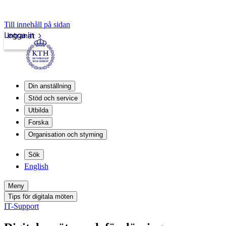
Till innehåll på sidan
Logga in
Intranät
Din anställning
Stöd och service
Utbilda
Forska
Organisation och styrning
Sök
English
Meny
Tips för digitala möten
IT-Support