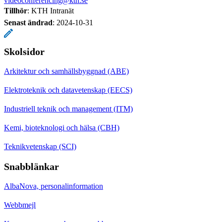
videoconferencing@kth.se
Tillhör
: KTH Intranät
Senast ändrad
:
2024-10-31
Skolsidor
Arkitektur och samhällsbyggnad (ABE)
Elektroteknik och datavetenskap (EECS)
Industriell teknik och management (ITM)
Kemi, bioteknologi och hälsa (CBH)
Teknikvetenskap (SCI)
Snabblänkar
AlbaNova, personalinformation
Webbmejl