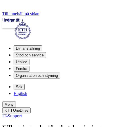
Till innehåll på sidan
Logga in
Intranät
Din anställning
Stöd och service
Utbilda
Forska
Organisation och styrning
Sök
English
Meny
KTH OneDrive
IT-Support