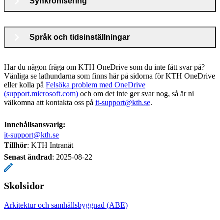
Synkronisering
Språk och tidsinställningar
Har du någon fråga om KTH OneDrive som du inte fått svar på?
Vänliga se lathundarna som finns här på sidorna för KTH OneDrive
eller kolla på
Felsöka problem med OneDrive
(support.microsoft.com)
och om det inte ger svar nog, så är ni
välkomna att kontakta oss på
it-support@kth.se
.
Innehållsansvarig:
it-support@kth.se
Tillhör
: KTH Intranät
Senast ändrad
:
2025-08-22
Skolsidor
Arkitektur och samhällsbyggnad (ABE)