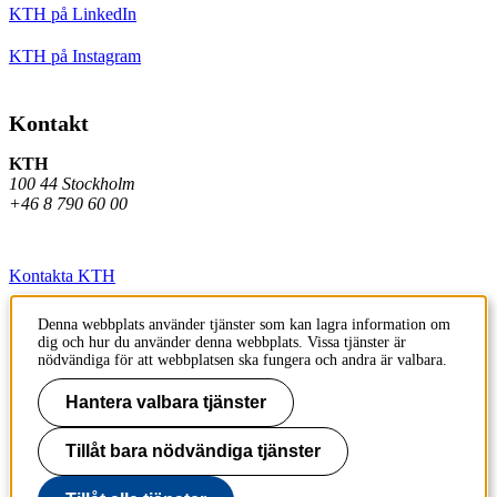
KTH på LinkedIn
KTH på Instagram
Kontakt
KTH
100 44 Stockholm
+46 8 790 60 00
Kontakta KTH
Jobba på KTH
Denna webbplats använder tjänster som kan lagra information om
dig och hur du använder denna webbplats. Vissa tjänster är
Press och media
nödvändiga för att webbplatsen ska fungera och andra är valbara.
Faktura och betalning KTH
Hantera valbara tjänster
Om KTH:s webbplatser
Tillåt bara nödvändiga tjänster
Tillgänglighetsredogörelse