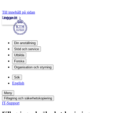
Till innehåll på sidan
Logga in
Intranät
Din anställning
Stöd och service
Utbilda
Forska
Organisation och styrning
Sök
English
Meny
Fillagring och säkerhetskopiering
IT-Support