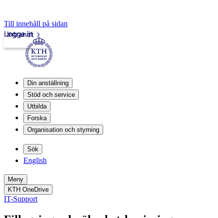
Till innehåll på sidan
Logga in
Intranät
Din anställning
Stöd och service
Utbilda
Forska
Organisation och styrning
Sök
English
Meny
KTH OneDrive
IT-Support