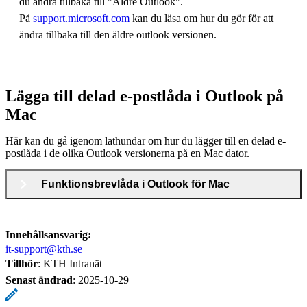
du ändra tillbaka till "Äldre Outlook".
På
support.microsoft.com
kan du läsa om hur du gör för att
ändra tillbaka till den äldre outlook versionen.
Lägga till delad e-postlåda i Outlook på
Mac
Här kan du gå igenom lathundar om hur du lägger till en delad e-
postlåda i de olika Outlook versionerna på en Mac dator.
Funktionsbrevlåda i Outlook för Mac
Innehållsansvarig:
it-support@kth.se
Tillhör
: KTH Intranät
Senast ändrad
:
2025-10-29