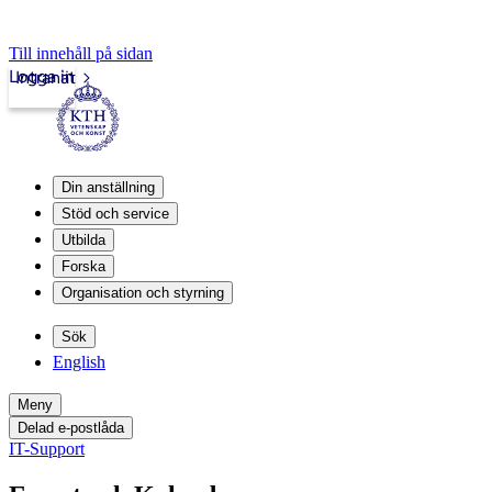
Till innehåll på sidan
Logga in
Intranät
Din anställning
Stöd och service
Utbilda
Forska
Organisation och styrning
Sök
English
Meny
Delad e-postlåda
IT-Support