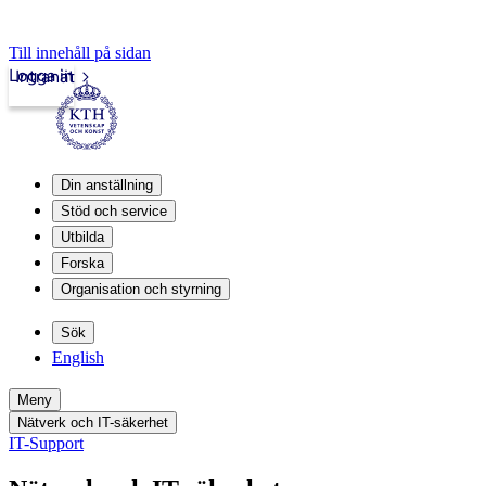
Till innehåll på sidan
Logga in
Intranät
Din anställning
Stöd och service
Utbilda
Forska
Organisation och styrning
Sök
English
Meny
Nätverk och IT-säkerhet
IT-Support