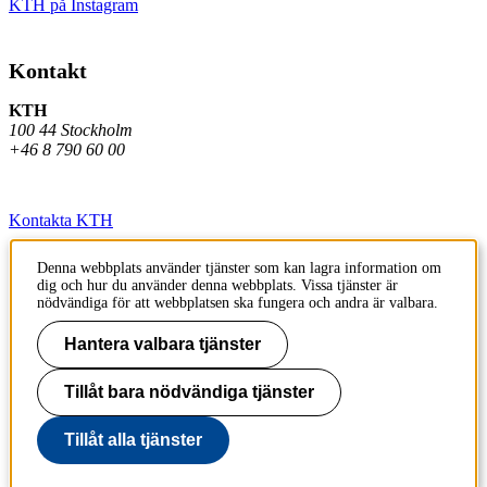
KTH på Instagram
Kontakt
KTH
100 44 Stockholm
+46 8 790 60 00
Kontakta KTH
Jobba på KTH
Denna webbplats använder tjänster som kan lagra information om
dig och hur du använder denna webbplats. Vissa tjänster är
Press och media
nödvändiga för att webbplatsen ska fungera och andra är valbara.
Faktura och betalning KTH
Hantera valbara tjänster
Om KTH:s webbplatser
Tillåt bara nödvändiga tjänster
Tillgänglighetsredogörelse
Tillåt alla tjänster
Till sidans topp