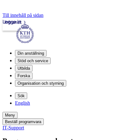
Till innehåll på sidan
Logga in
Intranät
Din anställning
Stöd och service
Utbilda
Forska
Organisation och styrning
Sök
English
Meny
Beställ programvara
IT-Support