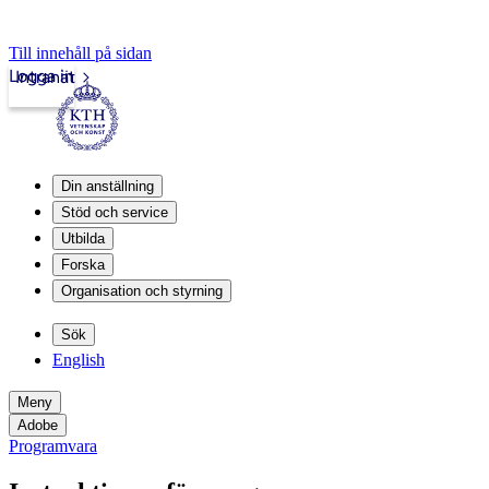
Till innehåll på sidan
Logga in
Intranät
Din anställning
Stöd och service
Utbilda
Forska
Organisation och styrning
Sök
English
Meny
Adobe
Programvara