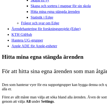
Skapa en vy
Skapa och sortera i mappar för sin skola
Hitta mina egna stängda ärenden
Statistik i Edge
Frågor och svar om Edge
Ärendehantering för forskningsprojekt (Edge)
KTH GitHub
Hantera UG-grupper
Apple ADE för Apple-enheter
Hitta mina egna stängda ärenden
För att hitta sina egna ärenden som man åtgä
Den som hanterar vyer för era supportgrupper kan bygga denna och spa
alla er.
Först av allt måste man välja att söka bland alla ärenden. Även de so
genom att välja
All
under
Settings
.