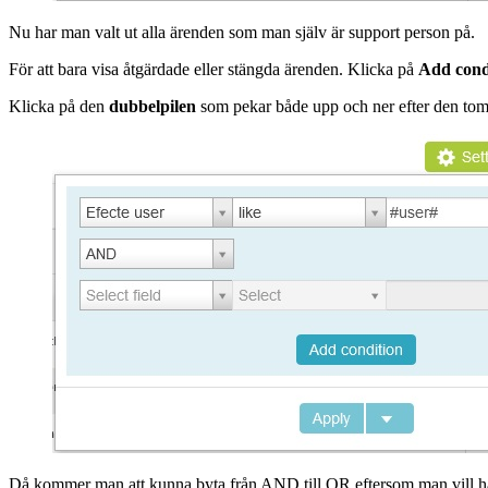
Nu har man valt ut alla ärenden som man själv är support person på.
För att bara visa åtgärdade eller stängda ärenden. Klicka på
Add cond
Klicka på den
dubbelpilen
som pekar både upp och ner efter den to
Då kommer man att kunna byta från AND till OR eftersom man vill ha fl