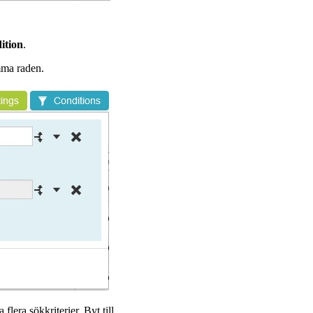
ition
.
mma raden.
era sökkriterier. Byt till