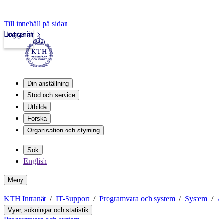
Till innehåll på sidan
Logga in
Intranät
Din anställning
Stöd och service
Utbilda
Forska
Organisation och styrning
Sök
English
Meny
KTH Intranät
IT-Support
Programvara och system
System
Vyer, sökningar och statistik