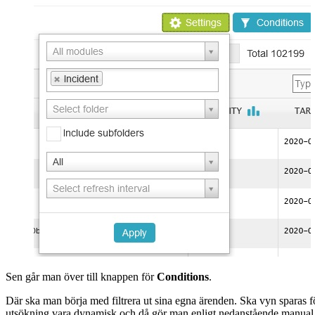
Sen går man över till knappen för
Conditions
.
Där ska man börja med filtrera ut sina egna ärenden. Ska vyn sparas 
utsökning vara dynamisk och då gör man enligt nedanstående manual