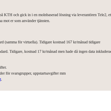
å KTH och gick in i en molnbaserad lösning via leverantören Tele2, ett 
na mot er som använder tjänsten.
d (samma för virtuella). Tidigare kostnad 167 kr/månad tidigare
ard. Tidigare, kostnad 17 kr/månad men hade då ingen data inkluderad
fter.
ader för svarsgrupper, uppstartsavgifter mm
t
.