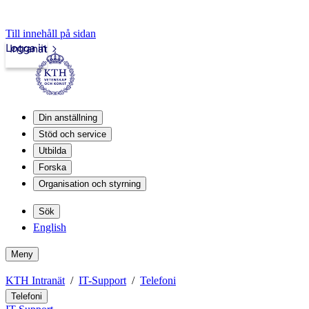
Till innehåll på sidan
Logga in
Intranät
Din anställning
Stöd och service
Utbilda
Forska
Organisation och styrning
Sök
English
Meny
KTH Intranät
IT-Support
Telefoni
Telefoni