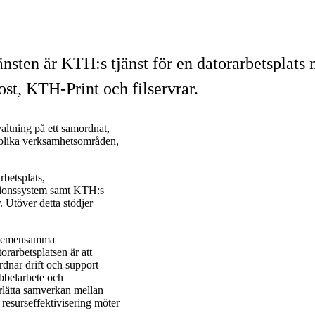
änsten är KTH:s tjänst för en datorarbetsplat
post, KTH-Print och filservrar.
valtning på ett samordnat,
m olika verksamhetsområden,
rbetsplats,
tionssystem samt KTH:s
 Utöver detta stödjer
s gemensamma
orarbetsplatsen är att
rdnar drift och support
bbelarbete och
erlätta samverkan mellan
resurseffektivisering möter