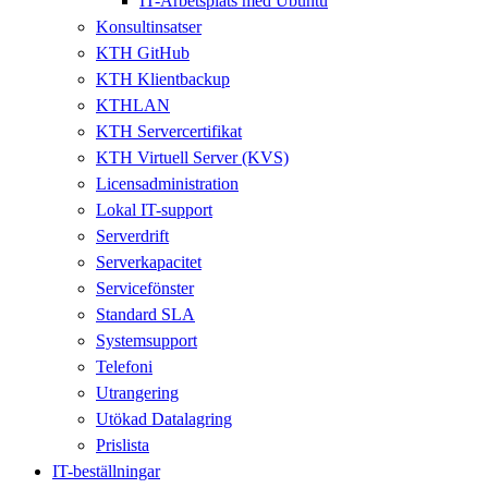
IT-Arbetsplats med Ubuntu
Konsultinsatser
KTH GitHub
KTH Klientbackup
KTHLAN
KTH Servercertifikat
KTH Virtuell Server (KVS)
Licensadministration
Lokal IT-support
Serverdrift
Serverkapacitet
Servicefönster
Standard SLA
Systemsupport
Telefoni
Utrangering
Utökad Datalagring
Prislista
IT-beställningar