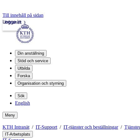
Till innehåll på sidan
Logga in
Intranät
Din anställning
Stöd och service
Utbilda
Forska
Organisation och styrning
Sök
English
Meny
KTH Intranät
IT-Support
IT-tjänster och beställningar
Tjänste
IT-Arbetsplats