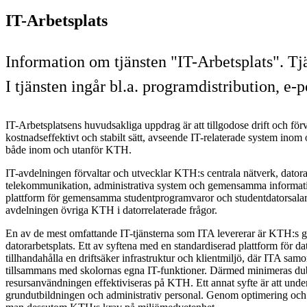
IT-Arbetsplats
Information om tjänsten "IT-Arbetsplats". Tj
I tjänsten ingår bl.a. programdistribution, e-
IT-Arbetsplatsens huvudsakliga uppdrag är att tillgodose drift och för
kostnadseffektivt och stabilt sätt, avseende IT-relaterade system ino
både inom och utanför KTH.
IT-avdelningen förvaltar och utvecklar KTH:s centrala nätverk, datora
telekommunikation, administrativa system och gemensamma informa
plattform för gemensamma studentprogramvaror och studentdatorsalar.
avdelningen övriga KTH i datorrelaterade frågor.
En av de mest omfattande IT-tjänsterna som ITA levererar är KTH:
datorarbetsplats. Ett av syftena med en standardiserad plattform för dat
tillhandahålla en driftsäker infrastruktur och klientmiljö, där ITA samo
tillsammans med skolornas egna IT-funktioner. Därmed minimeras du
resursanvändningen effektiviseras på KTH. Ett annat syfte är att und
grundutbildningen och administrativ personal. Genom optimering och 