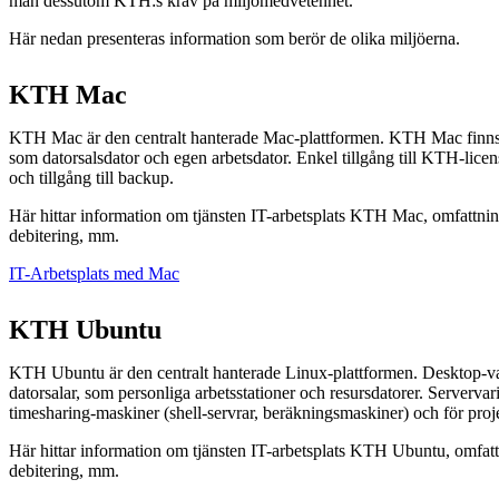
man dessutom KTH:s krav på miljömedvetenhet.
Här nedan presenteras information som berör de olika miljöerna.
KTH Mac
KTH Mac är den centralt hanterade Mac-plattformen. KTH Mac finns 
som datorsalsdator och egen arbetsdator. Enkel tillgång till KTH-licen
och tillgång till backup.
Här hittar information om tjänsten IT-arbetsplats KTH Mac, omfattnin
debitering, mm.
IT-Arbetsplats med Mac
KTH Ubuntu
KTH Ubuntu är den centralt hanterade Linux-plattformen. Desktop-va
datorsalar, som personliga arbetsstationer och resursdatorer. Serverva
timesharing-maskiner (shell-servrar, beräkningsmaskiner) och för proje
Här hittar information om tjänsten IT-arbetsplats KTH Ubuntu, omfatt
debitering, mm.