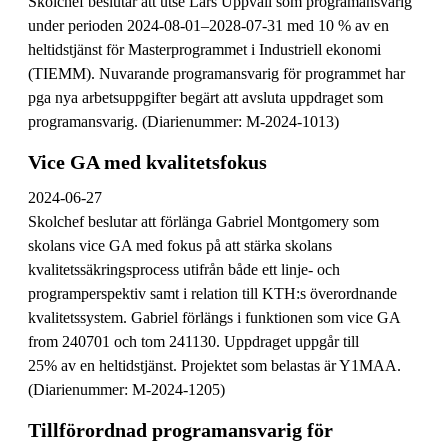
Skolchef beslutar att utse Lars Uppvall som programansvarig
under perioden 2024-08-01–2028-07-31 med 10 % av en
heltidstjänst för Masterprogrammet i Industriell ekonomi
(TIEMM). Nuvarande programansvarig för programmet har
pga nya arbetsuppgifter begärt att avsluta uppdraget som
programansvarig. (Diarienummer: M-2024-1013)
Vice GA med kvalitetsfokus
2024-06-27
Skolchef beslutar att förlänga Gabriel Montgomery som
skolans vice GA med fokus på att stärka skolans
kvalitetssäkringsprocess utifrån både ett linje- och
programperspektiv samt i relation till KTH:s överordnande
kvalitetssystem. Gabriel förlängs i funktionen som vice GA
from 240701 och tom 241130. Uppdraget uppgår till
25% av en heltidstjänst. Projektet som belastas är Y1MAA.
(Diarienummer: M-2024-1205)
Tillförordnad programansvarig för