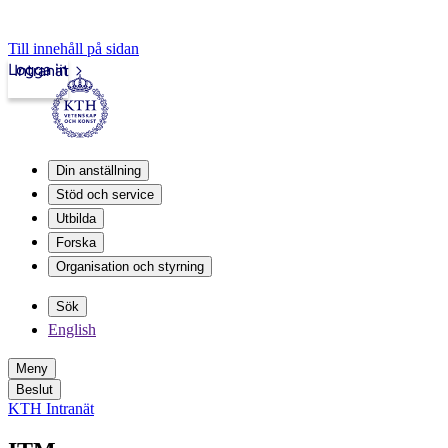
Till innehåll på sidan
Logga in
Intranät
Din anställning
Stöd och service
Utbilda
Forska
Organisation och styrning
Sök
English
Meny
Beslut
KTH Intranät