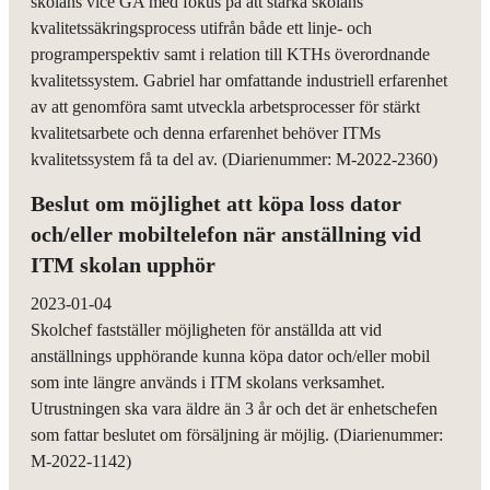
skolans vice GA med fokus på att stärka skolans
kvalitetssäkringsprocess utifrån både ett linje- och
programperspektiv samt i relation till KTHs överordnande
kvalitetssystem. Gabriel har omfattande industriell erfarenhet
av att genomföra samt utveckla arbetsprocesser för stärkt
kvalitetsarbete och denna erfarenhet behöver ITMs
kvalitetssystem få ta del av. (Diarienummer: M-2022-2360)
Beslut om möjlighet att köpa loss dator
och/eller mobiltelefon när anställning vid
ITM skolan upphör
2023-01-04
Skolchef fastställer möjligheten för anställda att vid
anställnings upphörande kunna köpa dator och/eller mobil
som inte längre används i ITM skolans verksamhet.
Utrustningen ska vara äldre än 3 år och det är enhetschefen
som fattar beslutet om försäljning är möjlig. (Diarienummer:
M-2022-1142)