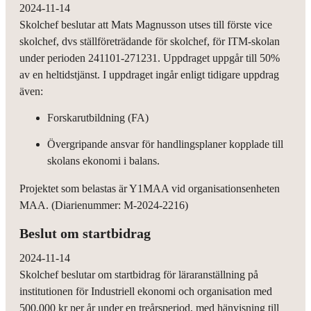
2024-11-14
Skolchef beslutar att Mats Magnusson utses till förste vice
skolchef, dvs ställföreträdande för skolchef, för ITM-skolan
under perioden 241101-271231. Uppdraget uppgår till 50%
av en heltidstjänst. I uppdraget ingår enligt tidigare uppdrag
även:
Forskarutbildning (FA)
Övergripande ansvar för handlingsplaner kopplade till
skolans ekonomi i balans.
Projektet som belastas är Y1MAA vid organisationsenheten
MAA. (Diarienummer: M-2024-2216)
Beslut om startbidrag
2024-11-14
Skolchef beslutar om startbidrag för läraranställning på
institutionen för Industriell ekonomi och organisation med
500.000 kr per år under en treårsperiod, med hänvisning till