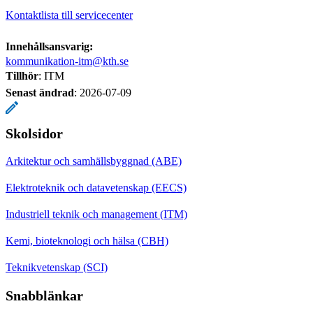
Kontaktlista till servicecenter
Innehållsansvarig:
kommunikation-itm@kth.se
Tillhör
: ITM
Senast ändrad
:
2026-07-09
Skolsidor
Arkitektur och samhällsbyggnad (ABE)
Elektroteknik och datavetenskap (EECS)
Industriell teknik och management (ITM)
Kemi, bioteknologi och hälsa (CBH)
Teknikvetenskap (SCI)
Snabblänkar