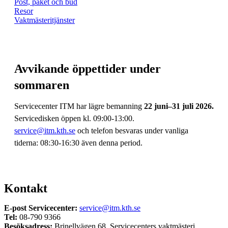
Post, paket och bud
Resor
Vaktmästeritjänster
Avvikande öppettider under
sommaren
Servicecenter ITM har lägre bemanning
22 juni–31 juli 2026.
Servicedisken öppen kl. 09:00-13:00.
service@itm.kth.se
och telefon besvaras under vanliga
tiderna: 08:30-16:30 även denna period.
Kontakt
E-post Servicecenter:
service@itm.kth.se
Tel:
08-790 9366
Besöksadress:
Brinellvägen 68, Servicecenters vaktmästeri