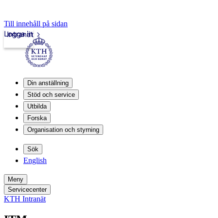
Till innehåll på sidan
Logga in
Intranät
Din anställning
Stöd och service
Utbilda
Forska
Organisation och styrning
Sök
English
Meny
Servicecenter
KTH Intranät