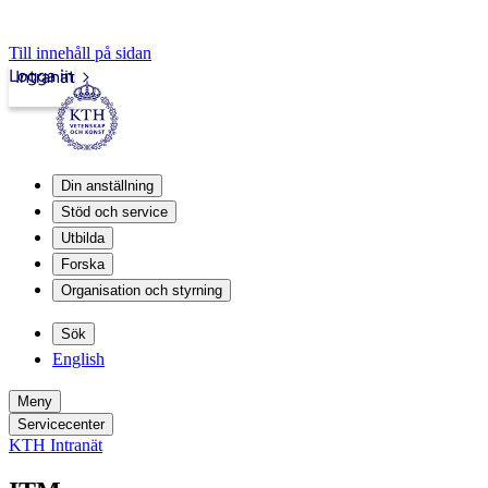
Till innehåll på sidan
Logga in
Intranät
Din anställning
Stöd och service
Utbilda
Forska
Organisation och styrning
Sök
English
Meny
Servicecenter
KTH Intranät