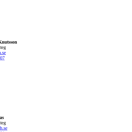
Knutsson
ateg
.se
07
as
ateg
h.se