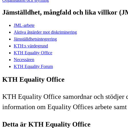
Organisation och styrning
Jämställdhet, mångfald och lika villkor (
JML-arbete
Aktiva åtgärder mot diskriminering
Jämställdhetsintegrering
KTH:s värdegrund
KTH Equality Office
Necessären
KTH Equality Forum
KTH Equality Office
KTH Equality Office samordnar och stödjer de
information om Equality Offices arbete samt 
Detta är KTH Equality Office