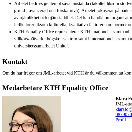
Arbetet bedrivs gentemot såväl anställda (fakultet liksom stöd
grund-, avancerad och forskarnivå). Arbetet fokuserar på både st
av ojämlikhet och ojämställdhet. Det kan handla om organisatori
indikatorer liksom kulturella, kvalitativa faktorer som normer 
KTH Equality Office representerar KTH i nationella sammanhang
villkors-nätverk i högskolesektorn samt i internationella samm
universitetssamarbetet Unite!.
Kontakt
Om du har frågor om JML-arbetet vid KTH är du välkommen att kon
Medarbetare KTH Equality Office
Klara F
JML-str
klarafo@
08790
70
Profil