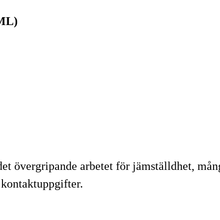
JML)
t övergripande arbetet för jämställdhet, mång
kontaktuppgifter.