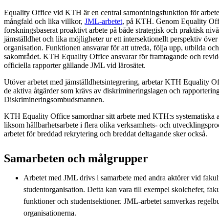
Equality Office vid KTH är en central samordningsfunktion för arbete
mångfald och lika villkor,
JML-arbetet
, på KTH. Genom Equality Off
forskningsbaserat proaktivt arbete på både strategisk och praktisk nivå
jämställdhet och lika möjligheter ur ett intersektionellt perspektiv öve
organisation. Funktionen ansvarar för att utreda, följa upp, utbilda oc
sakområdet. KTH Equality Office ansvarar för framtagande och revi
officiella rapporter gällande JML vid lärosätet.
Utöver arbetet med jämställdhetsintegrering, arbetar KTH Equality Of
de aktiva åtgärder som krävs av diskrimineringslagen och rapporteringe
Diskrimineringsombudsmannen.
KTH Equality Office samordnar sitt arbete med KTH:s systematiska ar
liksom hållbarhetsarbete i flera olika verksamhets- och utvecklingsp
arbetet för breddad rekrytering och breddat deltagande sker också.
Samarbeten och målgrupper
Arbetet med JML drivs i samarbete med andra aktörer vid fakul
studentorganisation. Detta kan vara till exempel skolchefer, fakul
funktioner och studentsektioner. JML-arbetet samverkas regelb
organisationerna.