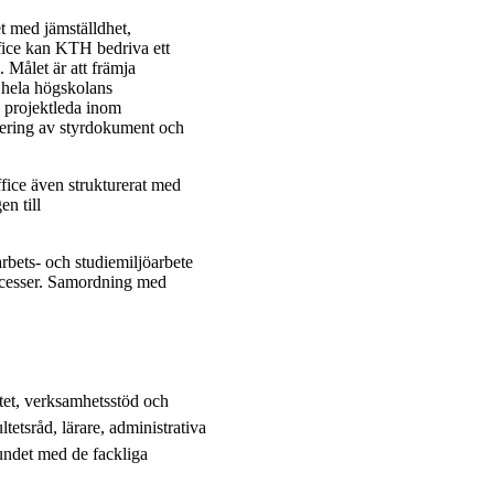
t med jämställdhet,
ice kan KTH bedriva ett
. Målet är att främja
r hela högskolans
h projektleda inom
dering av styrdokument och
fice även strukturerat med
n till
bets- och studiemiljöarbete
rocesser. Samordning med
tet, verksamhetsstöd och
tetsråd, lärare, administrativa
undet med de fackliga