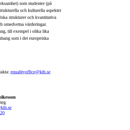
verksamhet) som studenter (på
rukturella och kulturella aspekter
ska strukturer och kvantitativa
och omedvetna värderingar.
, till exempel i olika lika
anhang som i det europeiska
takta:
equalityoffice@kth.se
olkesson
ateg
kth.se
20