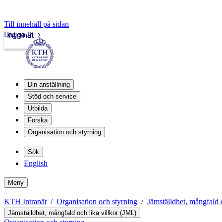
Till innehåll på sidan
Logga in
Intranät
Din anställning
Stöd och service
Utbilda
Forska
Organisation och styrning
Sök
English
Meny
KTH Intranät
Organisation och styrning
Jämställdhet, mångfald 
Jämställdhet, mångfald och lika villkor (JML)