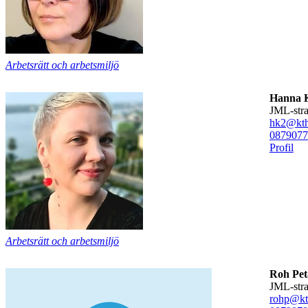
Arbetsrätt och arbetsmiljö
Hanna 
JML-str
hk2@kth
08790
77
Profil
Arbetsrätt och arbetsmiljö
Roh Pet
JML-str
rohp@kt