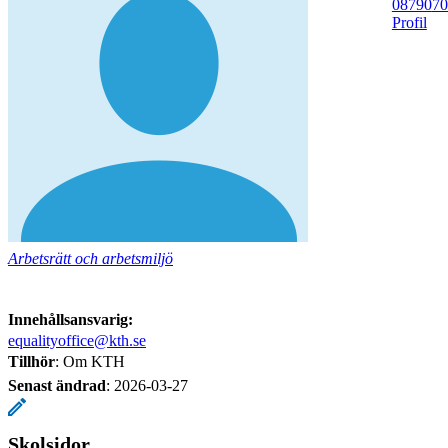
08790
70
Profil
Arbetsrätt och arbetsmiljö
Innehållsansvarig:
equalityoffice@kth.se
Tillhör
: Om KTH
Senast ändrad
:
2026-03-27
Skolsidor