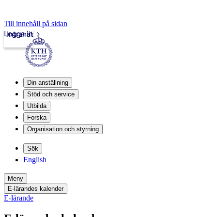
Till innehåll på sidan
Logga in
Intranät
Din anställning
Stöd och service
Utbilda
Forska
Organisation och styrning
Sök
English
Meny
E-lärandes kalender
E-lärande