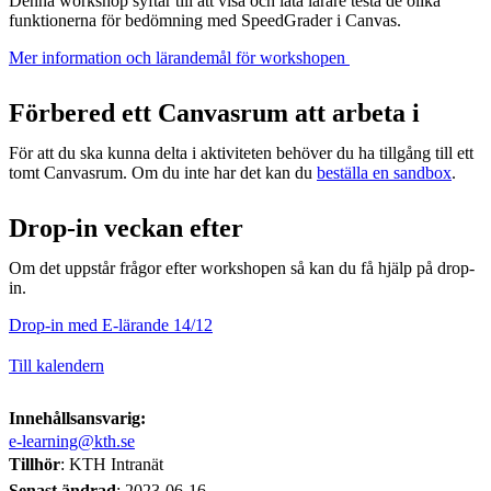
Denna workshop syftar till att visa och låta lärare testa de olika
funktionerna för bedömning med SpeedGrader i Canvas.
Mer information och lärandemål för workshopen ​
Förbered ett Canvasrum att arbeta i
För att du ska kunna delta i aktiviteten behöver du ha tillgång till ett
tomt Canvasrum. Om du inte har det kan du
beställa en sandbox
.
Drop-in veckan efter
Om det uppstår frågor efter workshopen så kan du få hjälp på drop-
in.
Drop-in med E-lärande 14/12
Till kalendern
Innehållsansvarig:
e-learning@kth.se
Tillhör
: KTH Intranät
Senast ändrad
:
2023-06-16