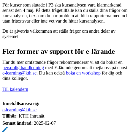
För kurser som slutade i P3 ska kursanalysen vara klarmarkerad
senast den 4 maj. På detta frågetillfälle kan du ställa dina frågor om
kursanalysen, t.ex. om du har problem att hitta rapporterna med och
utan fritextsvar eller inte vet var du hittar kursanalysen.
Du är givetvis välkommen att ställa frågor om andra delar av
systemet.
Fler former av support för e-lärande
Har du mer omfattande frågor rekommenderar vi att du bokar en
personlig handledning
med E-lärande genom att mejla oss på epost
e-learning@kth.se
. Du kan också
boka en workshop
för dig och
dina kollegor.
Till kalendern
Innehållsansvarig:
e-learning@kth.se
Tillhör
: KTH Intranät
Senast ändrad
:
2025-02-07