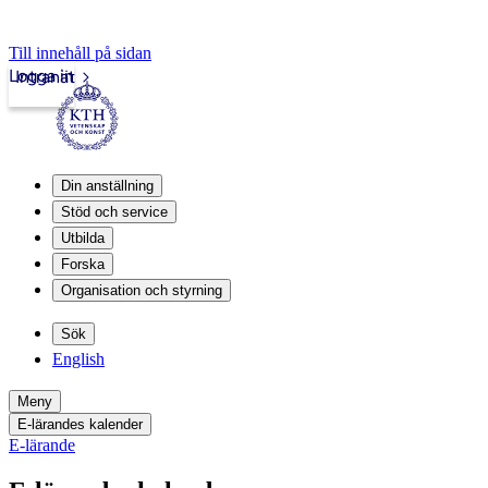
Till innehåll på sidan
Logga in
Intranät
Din anställning
Stöd och service
Utbilda
Forska
Organisation och styrning
Sök
English
Meny
E-lärandes kalender
E-lärande