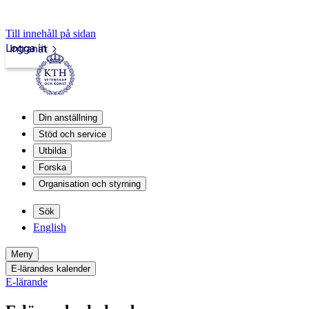
Till innehåll på sidan
Logga in
Intranät
Din anställning
Stöd och service
Utbilda
Forska
Organisation och styrning
Sök
English
Meny
E-lärandes kalender
E-lärande