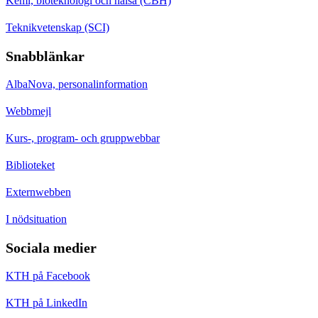
Kemi, bioteknologi och hälsa (CBH)
Teknikvetenskap (SCI)
Snabblänkar
AlbaNova, personalinformation
Webbmejl
Kurs-, program- och gruppwebbar
Biblioteket
Externwebben
I nödsituation
Sociala medier
KTH på Facebook
KTH på LinkedIn