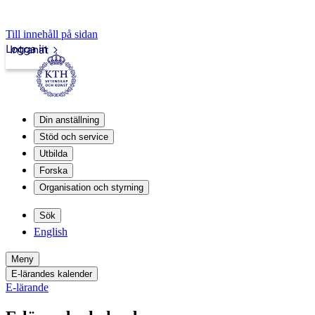
Till innehåll på sidan
Logga in
Intranät
Din anställning
Stöd och service
Utbilda
Forska
Organisation och styrning
Sök
English
Meny
E-lärandes kalender
E-lärande