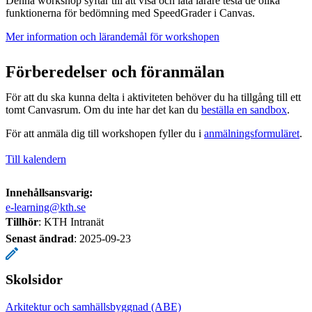
Denna workshop syftar till att visa och låta lärare testa de olika
funktionerna för bedömning med SpeedGrader i Canvas.
Mer information och lärandemål för workshopen
​
Förberedelser och föranmälan
För att du ska kunna delta i aktiviteten behöver du ha tillgång till ett
tomt Canvasrum. Om du inte har det kan du
beställa en sandbox
.
För att anmäla dig till workshopen fyller du i
anmälningsformuläret
.
Till kalendern
Innehållsansvarig:
e-learning@kth.se
Tillhör
: KTH Intranät
Senast ändrad
:
2025-09-23
Skolsidor
Arkitektur och samhällsbyggnad (ABE)