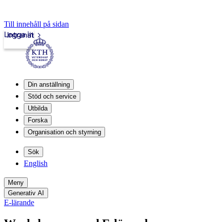
Till innehåll på sidan
Logga in
Intranät
Din anställning
Stöd och service
Utbilda
Forska
Organisation och styrning
Sök
English
Meny
Generativ AI
E-lärande