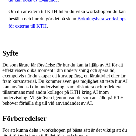
Om du är extern till KTH hittar du vilka workshoppar du kan
beställa och hur du gör det på sidan
Bokningsbara workshops
för externa till KTH
.
Syfte
Du som lärare får förståelse för hur du kan ta hjälp av AI för att
effektivisera olika moment i din undervisning och spara tid,
exempelvis när du skapar ett kursupplägg, en läraktivitet eller tar
fram kursmaterial. Du kommer även ges möjlighet att testa hur AI
kan användas i din undervisning, samt diskutera och reflektera
tillsammans med andra kollegor på KTH kring AI inom
undervisning. Vi går även igenom vad du som anställd på KTH
behöver förhålla dig till vid användandet av AI.
Förberedelser
För att kunna delta i workshopen på bästa sätt är det viktigt att du
gjort följande innan tillfället för workshopen: