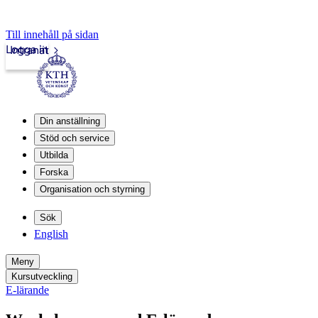
Till innehåll på sidan
Logga in
Intranät
Din anställning
Stöd och service
Utbilda
Forska
Organisation och styrning
Sök
English
Meny
Kursutveckling
E-lärande