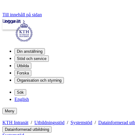
Till innehåll på sidan
Logga in
Intranät
Din anställning
Stöd och service
Utbilda
Forska
Organisation och styrning
Sök
English
Meny
KTH Intranät
Utbildningsstöd
Systemstöd
Datainformerad utb
Datainformerad utbildning