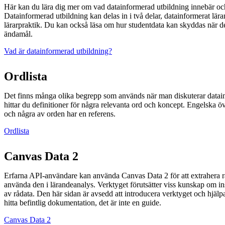
Här kan du lära dig mer om vad datainformerad utbildning innebär och
Datainformerad utbildning kan delas in i två delar, datainformerat lä
lärarpraktik. Du kan också läsa om hur studentdata kan skyddas när d
ändamål.
Vad är datainformerad utbildning?
Ordlista
Det finns många olika begrepp som används när man diskuterar datai
hittar du definitioner för några relevanta ord och koncept. Engelska öv
och några av orden har en referens.
Ordlista
Canvas Data 2
Erfarna API-användare kan använda Canvas Data 2 för att extrahera 
använda den i lärandeanalys. Verktyget förutsätter viss kunskap om i
av rådata. Den här sidan är avsedd att introducera verktyget och hjälp
hitta befintlig dokumentation, det är inte en guide.
Canvas Data 2