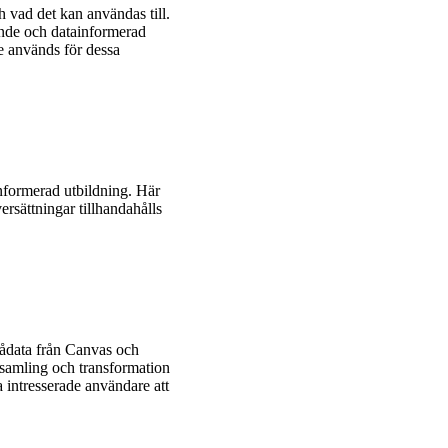
 vad det kan användas till.
rande och datainformerad
e används för dessa
nformerad utbildning. Här
ersättningar tillhandahålls
rådata från Canvas och
nsamling och transformation
a intresserade användare att