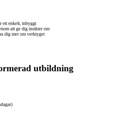
 ett enkelt, inbyggt
genom att ge dig insikter om
ära dig mer om verktyget
formerad utbildning
sdagar)