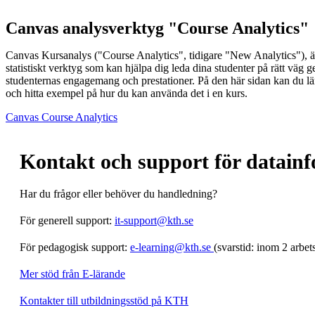
Canvas analysverktyg "Course Analytics"
Canvas Kursanalys ("Course Analytics", tidigare "New Analytics"), är
statistiskt verktyg som kan hjälpa dig leda dina studenter på rätt väg 
studenternas engagemang och prestationer. På den här sidan kan du l
och hitta exempel på hur du kan använda det i en kurs.
Canvas Course Analytics
Kontakt och support för datain
Har du frågor eller behöver du handledning?
För generell support:
it-support@kth.se
För pedagogisk support:
e-learning@kth.se
(svarstid: inom 2 arbet
Mer stöd från E-lärande
Kontakter till utbildningsstöd på KTH