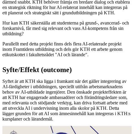
därmed snabbt. KTH behöver främja en bredare dialog och etablera
en strategisk riktning för hur AI-relaterat innehåll kan integreras på
ett planerat och strategiskt sätt i grundutbildningen på KTH.
Hur kan KTH säkerställa att studenterna på grund-, avancerad- och
forskarnivå, får med sig relevant och vass AI-kompetens från sin
utbildning?
Parallellt med detta projekt finns dels flera AI-relaterade projekt
inom Framtidens utbildning och dels gör KTH ett arbete genom
etikutskottet i fakultetsrådet "AI och lärande".
Syfte/Effekt (outcome)
Syftet är att KTH ska ligga i framkant när det gäller integrering av
AI-färdigheter i utbildningen, speciellt utifrån arbetsmarknadens
behov av AI-utbildade ingenjörer. Den önskade projekteffekten är
att KTH har engagerade ambassadörer och förändringsledare som,
med relevanta och stödjande verktyg, kan driva fortsatt arbete med
att utveckla AI i undervisning inom alla skolor på KTH. Detta
lägger grunden för att AI som ämnesinnehåll kan integreras i KTH:s
kursplaner och lärandemål.