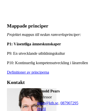
Mappade principer
Projektet mappas till nedan ramverksprinciper:
P1: Väsentliga ämneskunskaper
P9: En utvecklande utbildningskultur​
P10: Kontinuerlig kompetensutveckling i lärarrollen
Definitioner av principerna
Kontakt
Arnold Pears
professor
pears@kth.se
,
08790
7295
Profil