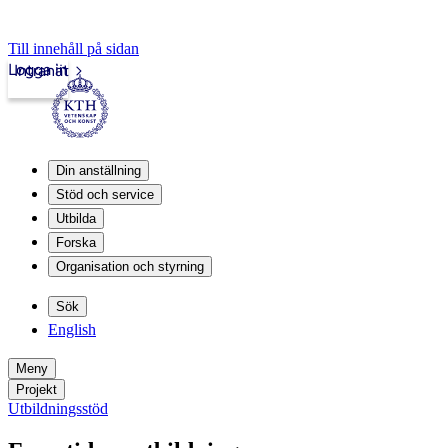
Till innehåll på sidan
Logga in
Intranät
Din anställning
Stöd och service
Utbilda
Forska
Organisation och styrning
Sök
English
Meny
Projekt
Utbildningsstöd