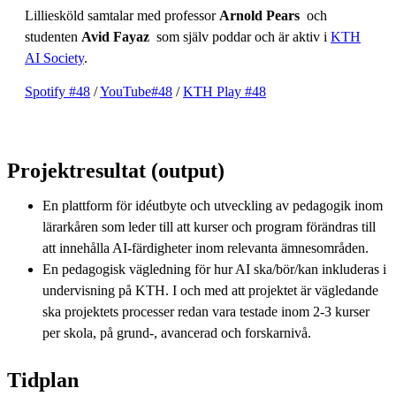
Lilliesköld samtalar med professor
Arnold Pears
och
studenten
Avid Fayaz
som själv poddar och är aktiv i
KTH
AI Society
.
Spotify #48
/
YouTube#48
/
KTH Play #48
Projektresultat (output)
En plattform för idéutbyte och utveckling av pedagogik inom
lärarkåren som leder till att kurser och program förändras till
att innehålla AI-färdigheter inom relevanta ämnesområden.
En pedagogisk vägledning för hur AI ska/bör/kan inkluderas i
undervisning på KTH. I och med att projektet är vägledande
ska projektets processer redan vara testade inom 2-3 kurser
per skola, på grund-, avancerad och forskarnivå.
Tidplan