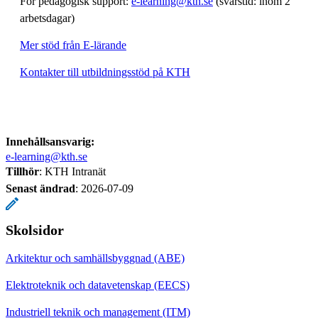
För pedagogisk support:
e-learning@kth.se
(svarstid: inom 2
arbetsdagar)
Mer stöd från E-lärande
Kontakter till utbildningsstöd på KTH
Innehållsansvarig:
e-learning@kth.se
Tillhör
: KTH Intranät
Senast ändrad
:
2026-07-09
Skolsidor
Arkitektur och samhällsbyggnad (ABE)
Elektroteknik och datavetenskap (EECS)
Industriell teknik och management (ITM)