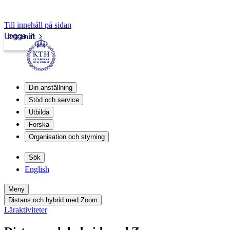
Till innehåll på sidan
Logga in
Intranät
Din anställning
Stöd och service
Utbilda
Forska
Organisation och styrning
Sök
English
Meny
Distans och hybrid med Zoom
Läraktiviteter