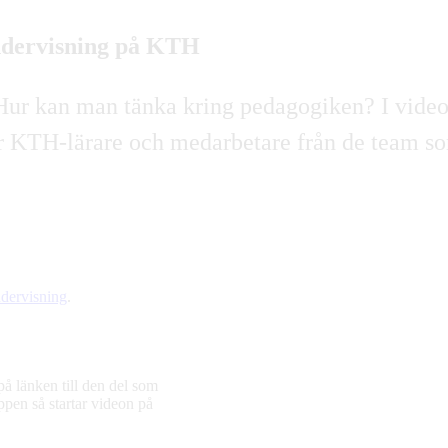
undervisning på KTH
 Hur kan man tänka kring pedagogiken? I video
r KTH-lärare och medarbetare från de team so
ndervisning
.
på länken till den del som
ppen så startar videon på