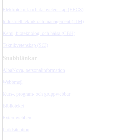
Elektroteknik och datavetenskap (EECS)
Industriell teknik och management (ITM)
Kemi, bioteknologi och hälsa (CBH)
Teknikvetenskap (SCI)
Snabblänkar
AlbaNova, personalinformation
Webbmejl
Kurs-, program- och gruppwebbar
Biblioteket
Externwebben
I nödsituation