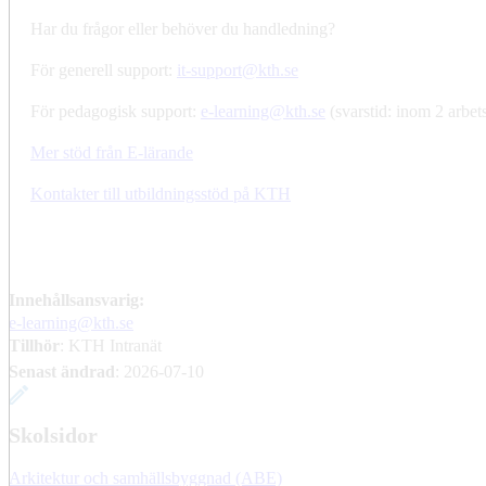
Har du frågor eller behöver du handledning?
För generell support:
it-support@kth.se
För pedagogisk support:
e-learning@kth.se
(svarstid: inom 2 arbet
Mer stöd från E-lärande
Kontakter till utbildningsstöd på KTH
Innehållsansvarig:
e-learning@kth.se
Tillhör
: KTH Intranät
Senast ändrad
:
2026-07-10
Skolsidor
Arkitektur och samhällsbyggnad (ABE)