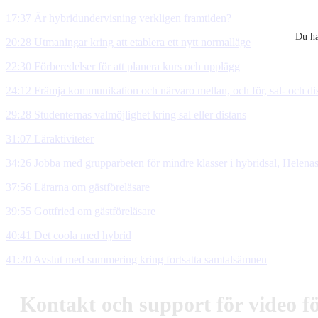
17:37 Är hybridundervisning verkligen framtiden?
Du ha
20:28 Utmaningar kring att etablera ett nytt normalläge
22:30 Förberedelser för att planera kurs och upplägg
24:12 Främja kommunikation och närvaro mellan, och för, sal- och di
29:28 Studenternas valmöjlighet kring sal eller distans
31:07 Läraktiviteter
34:26 Jobba med grupparbeten för mindre klasser i hybridsal, Helena
37:56 Lärarna om gästföreläsare
39:55 Gottfried om gästföreläsare
40:41 Det coola med hybrid
41:20 Avslut med summering kring fortsatta samtalsämnen
Kontakt och support för video f