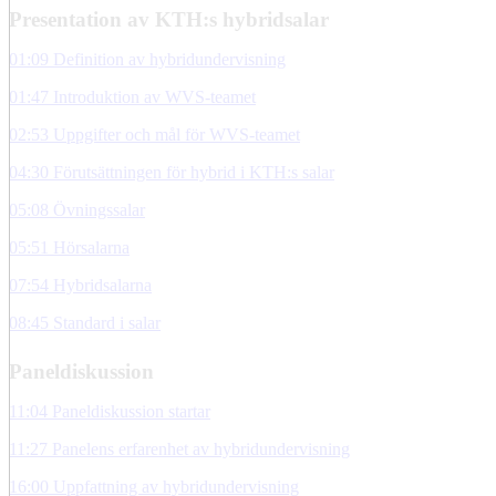
Presentation av KTH:s hybridsalar
01:09 Definition av hybridundervisning
01:47 Introduktion av WVS-teamet
02:53 Uppgifter och mål för WVS-teamet
04:30 Förutsättningen för hybrid i KTH:s salar
05:08 Övningssalar
05:51 Hörsalarna
07:54 Hybridsalarna
08:45 Standard i salar
Paneldiskussion
11:04 Paneldiskussion startar
11:27 Panelens erfarenhet av hybridundervisning
16:00 Uppfattning av hybridundervisning