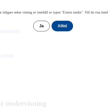
r tidigare nekat visning av innehåll av typen "
Extern media
". Vill du visa inne
Ja
Alltid
stansstudenter
s exempel
ör undervisning