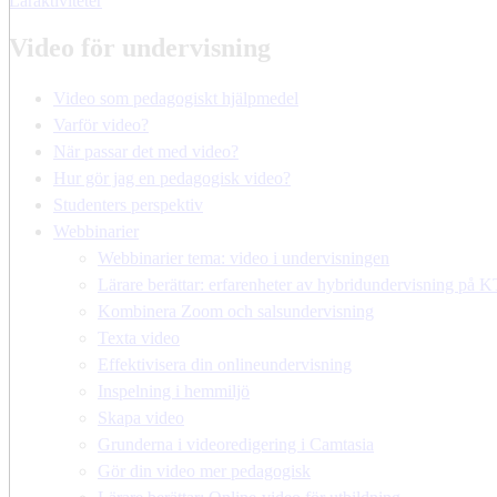
Läraktiviteter
Video för undervisning
Video som pedagogiskt hjälpmedel
Varför video?
När passar det med video?
Hur gör jag en pedagogisk video?
Studenters perspektiv
Webbinarier
Webbinarier tema: video i undervisningen
Lärare berättar: erfarenheter av hybridundervisning på 
Kombinera Zoom och salsundervisning
Texta video
Effektivisera din onlineundervisning
Inspelning i hemmiljö
Skapa video
Grunderna i videoredigering i Camtasia
Gör din video mer pedagogisk