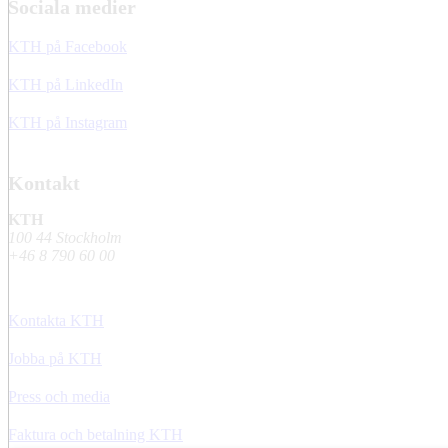
Sociala medier
KTH på Facebook
KTH på LinkedIn
KTH på Instagram
Kontakt
KTH
100 44 Stockholm
+46 8 790 60 00
Kontakta KTH
Jobba på KTH
Press och media
Faktura och betalning KTH