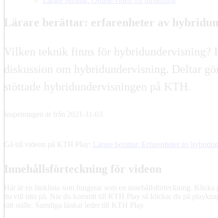
Lärare berättar: Online-video för utbildning
Lärare berättar: erfarenheter av hybrid
Vilken teknik finns för hybridundervisning?
diskussion om hybridundervisning. Deltar gö
stöttade hybridundervisningen på KTH.
Inspelningen är från 2021-11-03.
Gå till videon på KTH Play:
Lärare berättar: Erfarenheter av hybridu
Innehållsförteckning för videon
Här är en länklista som fungerar som en innehållsförteckning. Klicka 
du vill titta på. När du kommit till KTH Play så klickar du på playkna
rätt ställe. Samtliga länkar leder till KTH Play.