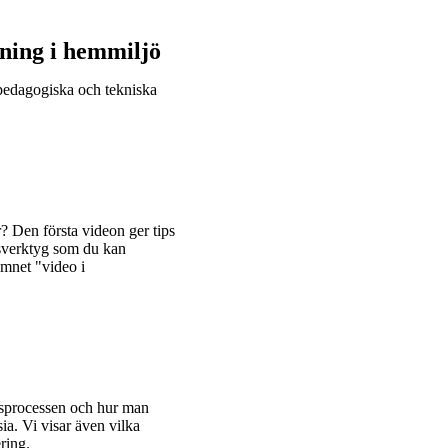
elning i hemmiljö
 pedagogiska och tekniska
r? Den första videon ger tips
gsverktyg som du kan
mnet "video i
gsprocessen och hur man
a. Vi visar även vilka
ring.