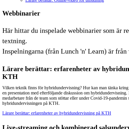
Lärare berättar: Online-video för utbildning
Webbinarier
Här hittar du inspelade webbinarier som är 
textning.
Inspelningarna (från Lunch 'n' Learn) är från
Lärare berättar: erfarenheter av hybridu
KTH
Vilken teknik finns för hybridundervisning? Hur kan man tänka krin
en presentation med efterföljande diskussion om hybridundervisning.
medarbetare från de team som stöttar eller under Covid-19-pandemin s
hybridundervisningen på KTH.
Lärare berättar: erfarenheter av hybridundervisning på KTH
Live-streaming och kombinerad salsunder