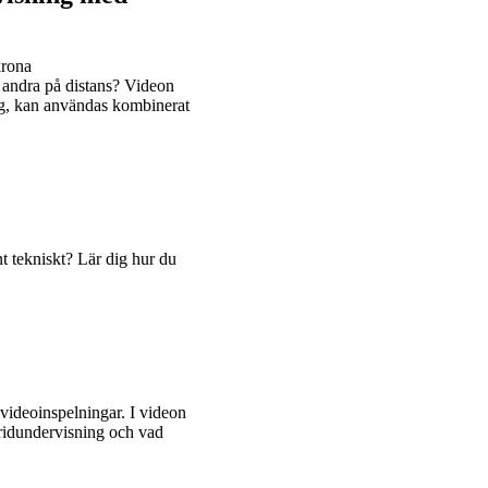
krona
h andra på distans? Videon
g, kan användas kombinerat
nt tekniskt? Lär dig hur du
videoinspelningar. I videon
ridundervisning och vad