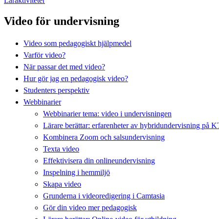
Läraktiviteter
Video för undervisning
Video som pedagogiskt hjälpmedel
Varför video?
När passar det med video?
Hur gör jag en pedagogisk video?
Studenters perspektiv
Webbinarier
Webbinarier tema: video i undervisningen
Lärare berättar: erfarenheter av hybridundervisning på 
Kombinera Zoom och salsundervisning
Texta video
Effektivisera din onlineundervisning
Inspelning i hemmiljö
Skapa video
Grunderna i videoredigering i Camtasia
Gör din video mer pedagogisk