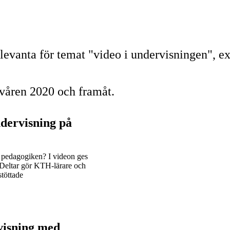
relevanta för temat "video i undervisningen"
 våren 2020 och framåt.
ndervisning på
g pedagogiken? I videon ges
 Deltar gör KTH-lärare och
töttade
visning med