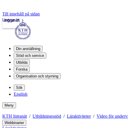
Till innehåll på sidan
Logga in
Intranät
Din anställning
Stöd och service
Utbilda
Forska
Organisation och styrning
Sök
English
Meny
KTH Intranät
Utbildningsstöd
Läraktiviteter
Video för underv
Webbinarier