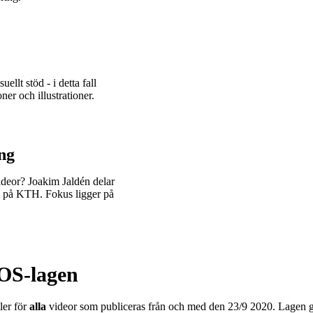
llt stöd - i detta fall
er och illustrationer.
ing
deor? Joakim Jaldén delar
e på KTH. Fokus ligger på
DOS-lagen
ler för
alla
videor som publiceras från och med den 23/9 2020. Lagen g