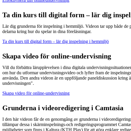
Effektivisera din onlineundervisning
Ta din kurs till digital form – lär dig insp
Lär dig grunderna för inspelning i hemmiljö. Videon tar upp både de
delarna kring hur du spelar in dina föreläsningar.
Ta din kurs till digital form – lär dig inspelning i hemmiljö
Skapa video för online-undervisning
Vill du förbättra lärupplevelsen i dina digitala undervisningssituatione
om hur du utformar undervisningsvideo och lyfter fram de inspelnin
använda. Den andra videon är en uppföljande paneldiskussion kring ä
undervisningen".
Skapa video för online-undervisning
Grunderna i videoredigering i Camtasia
I den här videon får de en genomgång av grunderna i videoredigerin
tillämpar dessa i skärminspelnings-och redigeringsprogrammet Camtasi
möjligheter som finns i Kaltura (KTH Play) för att göra enklare redige