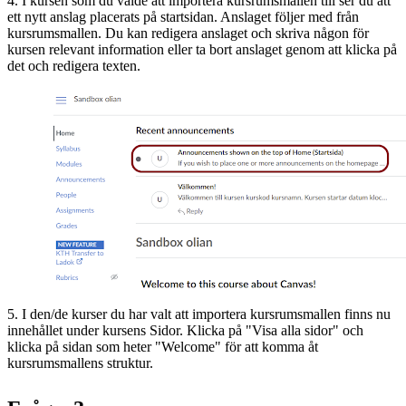
4. I kursen som du valde att importera kursrumsmallen till ser du att
ett nytt anslag placerats på startsidan. Anslaget följer med från
kursrumsmallen. Du kan redigera anslaget och skriva någon för
kursen relevant information eller ta bort anslaget genom att klicka på
det och redigera texten.
5. I den/de kurser du har valt att importera kursrumsmallen finns nu
innehållet under kursens Sidor. Klicka på "Visa alla sidor" och
klicka på sidan som heter "Welcome" för att komma åt
kursrumsmallens struktur.