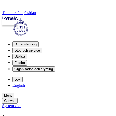
Till innehåll på sidan
Logga in
Intranät
Din anställning
Stöd och service
Utbilda
Forska
Organisation och styrning
Sök
English
Meny
Canvas
Systemstöd