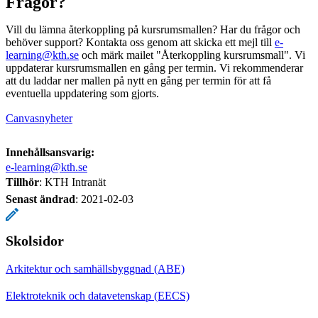
Frågor?
Vill du lämna återkoppling på kursrumsmallen? Har du frågor och
behöver support? Kontakta oss genom att skicka ett mejl till
e-
learning@kth.se
och märk mailet "Återkoppling kursrumsmall". Vi
uppdaterar kursrumsmallen en gång per termin. Vi rekommenderar
att du laddar ner mallen på nytt en gång per termin för att få
eventuella uppdatering som gjorts.
Canvasnyheter
Innehållsansvarig:
e-learning@kth.se
Tillhör
: KTH Intranät
Senast ändrad
:
2021-02-03
Skolsidor
Arkitektur och samhällsbyggnad (ABE)
Elektroteknik och datavetenskap (EECS)