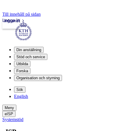
Till innehåll på sidan
Logga in
Intranät
Din anställning
Stöd och service
Utbilda
Forska
Organisation och styrning
Sök
English
Meny
eISP
Systemstöd