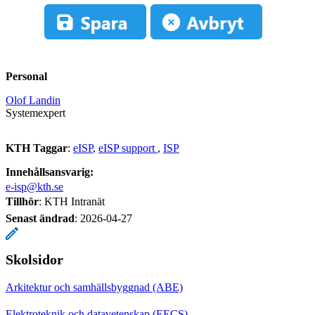
Personal
Olof Landin
Systemexpert
KTH Taggar
:
eISP
eISP support
ISP
Innehållsansvarig:
e-isp@kth.se
Tillhör
: KTH Intranät
Senast ändrad
:
2026-04-27
Skolsidor
Arkitektur och samhällsbyggnad (ABE)
Elektroteknik och datavetenskap (EECS)