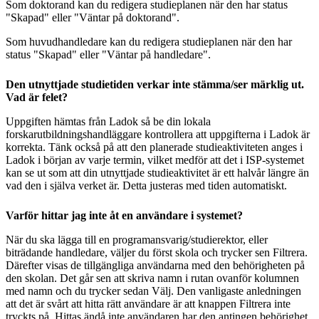
Som doktorand kan du redigera studieplanen när den har status
"Skapad" eller "Väntar på doktorand".
Som huvudhandledare kan du redigera studieplanen när den har
status "Skapad" eller "Väntar på handledare".
Den utnyttjade studietiden verkar inte stämma/ser märklig ut.
Vad är felet?
Uppgiften hämtas från Ladok så be din lokala
forskarutbildningshandläggare kontrollera att uppgifterna i Ladok är
korrekta. Tänk också på att den planerade studieaktiviteten anges i
Ladok i början av varje termin, vilket medför att det i ISP-systemet
kan se ut som att din utnyttjade studieaktivitet är ett halvår längre än
vad den i själva verket är. Detta justeras med tiden automatiskt.
Varför hittar jag inte åt en användare i systemet?
När du ska lägga till en programansvarig/studierektor, eller
biträdande handledare, väljer du först skola och trycker sen Filtrera.
Därefter visas de tillgängliga användarna med den behörigheten på
den skolan. Det går sen att skriva namn i rutan ovanför kolumnen
med namn och du trycker sedan Välj. Den vanligaste anledningen
att det är svårt att hitta rätt användare är att knappen Filtrera inte
tryckts på. Hittas ändå inte användaren har den antingen behörighet