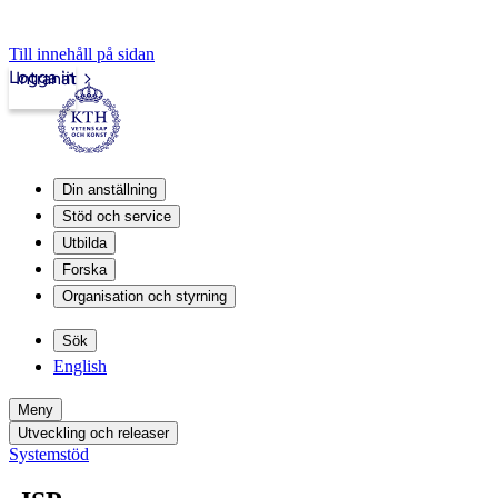
Till innehåll på sidan
Logga in
Intranät
Din anställning
Stöd och service
Utbilda
Forska
Organisation och styrning
Sök
English
Meny
Utveckling och releaser
Systemstöd