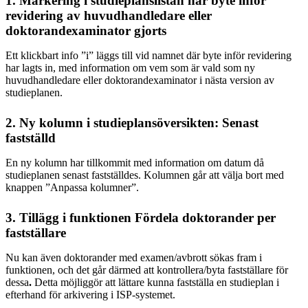
1. Markering i studieplanslistan när byte inför
revidering av huvudhandledare eller
doktorandexaminator gjorts
Ett klickbart info ”i” läggs till vid namnet där byte inför revidering
har lagts in, med information om vem som är vald som ny
huvudhandledare eller doktorandexaminator i nästa version av
studieplanen.
2. Ny kolumn i studieplansöversikten: Senast
fastställd
En ny kolumn har tillkommit med information om datum då
studieplanen senast fastställdes. Kolumnen går att välja bort med
knappen ”Anpassa kolumner”.
3. Tillägg i funktionen Fördela doktorander per
fastställare
Nu kan även doktorander med examen/avbrott sökas fram i
funktionen, och det går därmed att kontrollera/byta fastställare för
dessa
.
Detta möjliggör att lättare kunna fastställa en studieplan i
efterhand för arkivering i ISP-systemet.