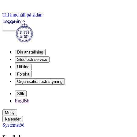
Till innehåll på sidan
Logga in
Intranät
Din anställning
Stöd och service
Utbilda
Forska
Organisation och styrning
Sök
English
Meny
Kalender
Systemstöd