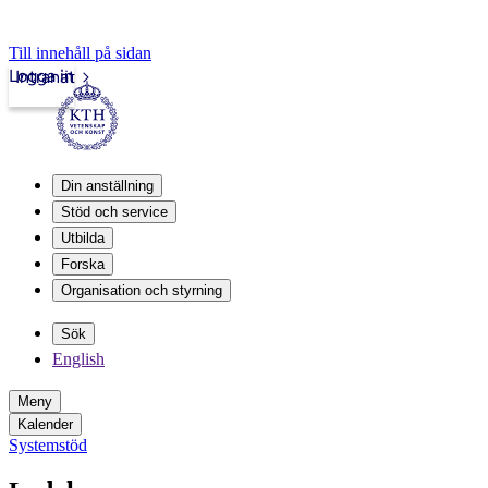
Till innehåll på sidan
Logga in
Intranät
Din anställning
Stöd och service
Utbilda
Forska
Organisation och styrning
Sök
English
Meny
Kalender
Systemstöd