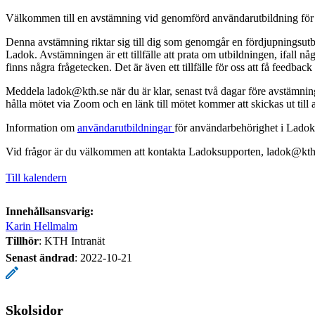
Välkommen till en avstämning vid genomförd användarutbildning för 
Denna avstämning riktar sig till dig som genomgår en fördjupningsutbi
Ladok. Avstämningen är ett tillfälle att prata om utbildningen, ifall någ
finns några frågetecken. Det är även ett tillfälle för oss att få feedbac
Meddela ladok@kth.se när du är klar, senast två dagar före avstämning
hålla mötet via Zoom och en länk till mötet kommer att skickas ut till
Information om
användarutbildningar
för användarbehörighet i Ladok
Vid frågor är du välkommen att kontakta Ladoksupporten, ladok@kth
Till kalendern
Innehållsansvarig:
Karin Hellmalm
Tillhör
: KTH Intranät
Senast ändrad
:
2022-10-21
Skolsidor