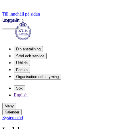
Till innehåll på sidan
Logga in
Intranät
Din anställning
Stöd och service
Utbilda
Forska
Organisation och styrning
Sök
English
Meny
Kalender
Systemstöd