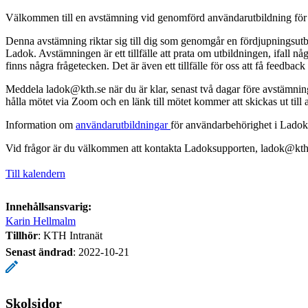
Välkommen till en avstämning vid genomförd användarutbildning för 
Denna avstämning riktar sig till dig som genomgår en fördjupningsutbi
Ladok. Avstämningen är ett tillfälle att prata om utbildningen, ifall någ
finns några frågetecken. Det är även ett tillfälle för oss att få feedbac
Meddela ladok@kth.se när du är klar, senast två dagar före avstämning
hålla mötet via Zoom och en länk till mötet kommer att skickas ut till
Information om
användarutbildningar
för användarbehörighet i Ladok
Vid frågor är du välkommen att kontakta Ladoksupporten, ladok@kth
Till kalendern
Innehållsansvarig:
Karin Hellmalm
Tillhör
: KTH Intranät
Senast ändrad
:
2022-10-21
Skolsidor