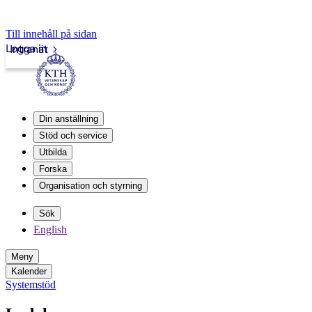
Till innehåll på sidan
Logga in
Intranät
Din anställning
Stöd och service
Utbilda
Forska
Organisation och styrning
Sök
English
Meny
Kalender
Systemstöd