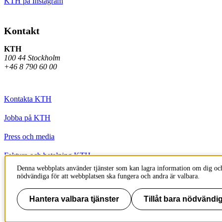
KTH på Instagram
Kontakt
KTH
100 44 Stockholm
+46 8 790 60 00
Kontakta KTH
Jobba på KTH
Press och media
Faktura och betalning KTH
Denna webbplats använder tjänster som kan lagra information om dig och
Om KTH:s webbplatser
nödvändiga för att webbplatsen ska fungera och andra är valbara.
Tillgänglighetsredogörelse
Hantera valbara tjänster
Tillåt bara nödvändig
Till sidans topp