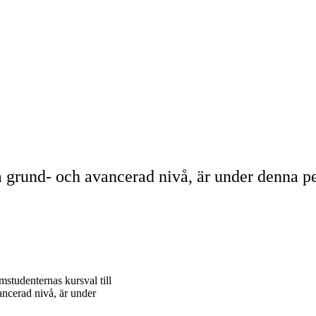
å grund- och avancerad nivå, är under denna p
mstudenternas kursval till
ancerad nivå, är under