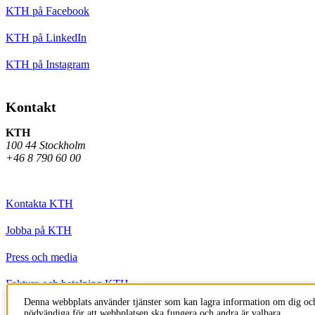
KTH på Facebook
KTH på LinkedIn
KTH på Instagram
Kontakt
KTH
100 44 Stockholm
+46 8 790 60 00
Kontakta KTH
Jobba på KTH
Press och media
Faktura och betalning KTH
Denna webbplats använder tjänster som kan lagra information om dig och
Om KTH:s webbplatser
nödvändiga för att webbplatsen ska fungera och andra är valbara.