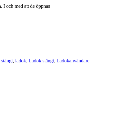
n. I och med att de öppnas
 stängt
ladok
Ladok stängt
Ladokanvändare