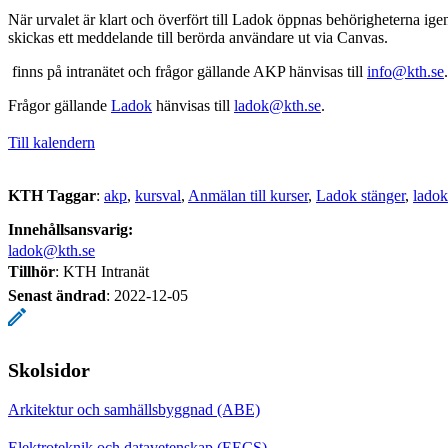
När urvalet är klart och överfört till Ladok öppnas behörigheterna ige
skickas ett meddelande till berörda användare ut via Canvas.
finns på intranätet och frågor gällande AKP hänvisas till
info@kth.se
.
Frågor gällande
Ladok
hänvisas till
ladok@kth.se
.
Till kalendern
KTH Taggar
:
akp
kursval
Anmälan till kurser
Ladok stänger
ladok
Innehållsansvarig:
ladok@kth.se
Tillhör
: KTH Intranät
Senast ändrad
:
2022-12-05
Skolsidor
Arkitektur och samhällsbyggnad (ABE)
Elektroteknik och datavetenskap (EECS)