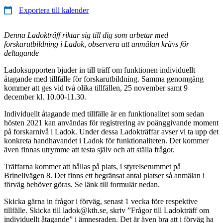
Exportera till kalender
Denna Ladokträff riktar sig till dig som arbetar med
forskarutbildning i Ladok, observera att anmälan krävs för
deltagande
Ladoksupporten bjuder in till träff om funktionen individuellt
åtagande med tillfälle för forskarutbildning. Samma genomgång
kommer att ges vid två olika tillfällen, 25 november samt 9
december kl. 10.00-11.30.
Individuellt åtagande med tillfälle är en funktionalitet som sedan
hösten 2021 kan användas för registrering av poänggivande moment
på forskarnivå i Ladok. Under dessa Ladokträffar avser vi ta upp det
konkreta handhavandet i Ladok för funktionaliteten. Det kommer
även finnas utrymme att testa själv och att ställa frågor.
Träffarna kommer att hållas på plats, i styrelserummet på
Brinellvägen 8. Det finns ett begränsat antal platser så anmälan i
förväg behöver göras. Se länk till formulär nedan.
Skicka gärna in frågor i förväg, senast 1 vecka före respektive
tillfälle. Skicka till ladok@kth.se, skriv ”Frågor till Ladokträff om
individuellt åtagande” i ämnesraden. Det är även bra att i förväg ha