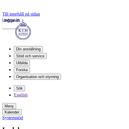
Till innehåll på sidan
Logga in
Intranät
Din anställning
Stöd och service
Utbilda
Forska
Organisation och styrning
Sök
English
Meny
Kalender
Systemstöd