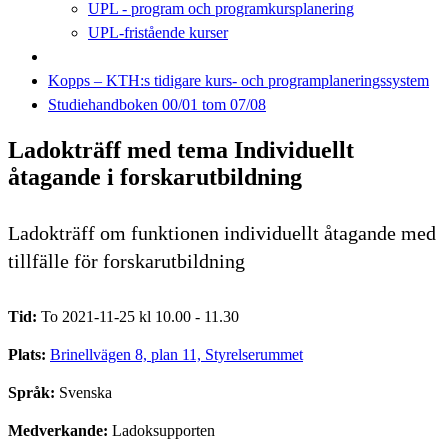
UPL - program och programkursplanering
UPL-fristående kurser
Kopps – KTH:s tidigare kurs- och programplaneringssystem
Studiehandboken 00/01 tom 07/08
Ladokträff med tema Individuellt
åtagande i forskarutbildning
Ladokträff om funktionen individuellt åtagande med
tillfälle för forskarutbildning
Tid:
To 2021-11-25 kl 10.00 - 11.30
Plats:
Brinellvägen 8, plan 11, Styrelserummet
Språk:
Svenska
Medverkande:
Ladoksupporten