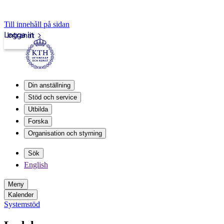
Till innehåll på sidan
Logga in
Intranät
Din anställning
Stöd och service
Utbilda
Forska
Organisation och styrning
Sök
English
Meny
Kalender
Systemstöd