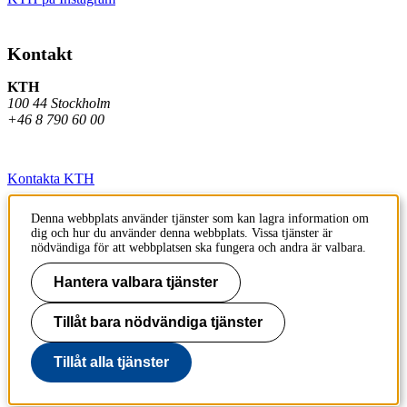
Kontakt
KTH
100 44 Stockholm
+46 8 790 60 00
Kontakta KTH
Jobba på KTH
Denna webbplats använder tjänster som kan lagra information om
dig och hur du använder denna webbplats. Vissa tjänster är
Press och media
nödvändiga för att webbplatsen ska fungera och andra är valbara.
Faktura och betalning KTH
Hantera valbara tjänster
Om KTH:s webbplatser
Tillåt bara nödvändiga tjänster
Tillgänglighetsredogörelse
Tillåt alla tjänster
Till sidans topp