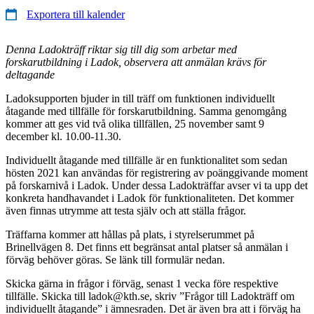
Exportera till kalender
Denna Ladokträff riktar sig till dig som arbetar med
forskarutbildning i Ladok, observera att anmälan krävs för
deltagande
Ladoksupporten bjuder in till träff om funktionen individuellt
åtagande med tillfälle för forskarutbildning. Samma genomgång
kommer att ges vid två olika tillfällen, 25 november samt 9
december kl. 10.00-11.30.
Individuellt åtagande med tillfälle är en funktionalitet som sedan
hösten 2021 kan användas för registrering av poänggivande moment
på forskarnivå i Ladok. Under dessa Ladokträffar avser vi ta upp det
konkreta handhavandet i Ladok för funktionaliteten. Det kommer
även finnas utrymme att testa själv och att ställa frågor.
Träffarna kommer att hållas på plats, i styrelserummet på
Brinellvägen 8. Det finns ett begränsat antal platser så anmälan i
förväg behöver göras. Se länk till formulär nedan.
Skicka gärna in frågor i förväg, senast 1 vecka före respektive
tillfälle. Skicka till ladok@kth.se, skriv ”Frågor till Ladokträff om
individuellt åtagande” i ämnesraden. Det är även bra att i förväg ha