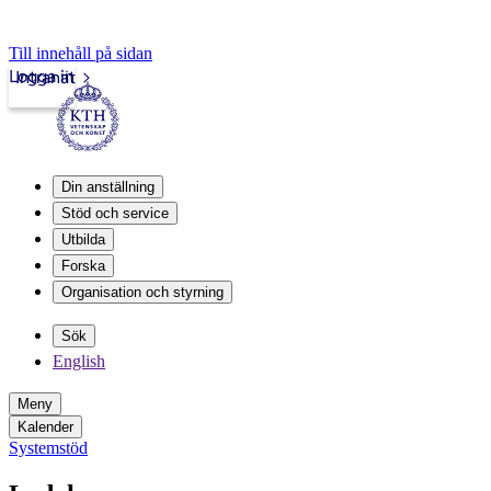
Till innehåll på sidan
Logga in
Intranät
Din anställning
Stöd och service
Utbilda
Forska
Organisation och styrning
Sök
English
Meny
Kalender
Systemstöd