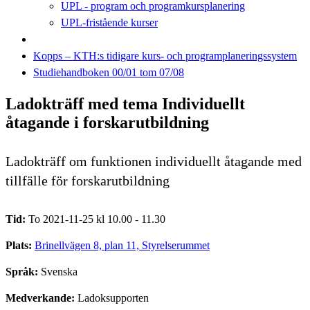
UPL - program och programkursplanering
UPL-fristående kurser
Kopps – KTH:s tidigare kurs- och programplaneringssystem
Studiehandboken 00/01 tom 07/08
Ladokträff med tema Individuellt
åtagande i forskarutbildning
Ladokträff om funktionen individuellt åtagande med
tillfälle för forskarutbildning
Tid:
To 2021-11-25 kl 10.00 - 11.30
Plats:
Brinellvägen 8, plan 11, Styrelserummet
Språk:
Svenska
Medverkande:
Ladoksupporten