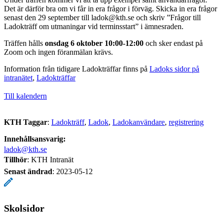
Det är därför bra om vi får in era frågor i förväg. Skicka in era frågor
senast den 29 september till ladok@kth.se och skriv ”Frågor till
Ladokträff om utmaningar vid terminsstart” i ämnesraden.
Träffen hålls
onsdag 6 oktober 10:00-12:00
och sker endast på
Zoom och ingen föranmälan krävs.
Information från tidigare Ladokträffar finns på
Ladoks sidor på
intranätet
,
Ladokträffar
Till kalendern
KTH Taggar
:
Ladokträff
Ladok
Ladokanvändare
registrering
Innehållsansvarig:
ladok@kth.se
Tillhör
: KTH Intranät
Senast ändrad
:
2023-05-12
Skolsidor