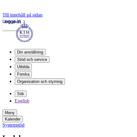
Till innehåll på sidan
Logga in
Intranät
Din anställning
Stöd och service
Utbilda
Forska
Organisation och styrning
Sök
English
Meny
Kalender
Systemstöd