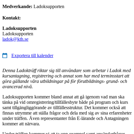
Medverkande:
Ladoksupporten
Kontakt:
Ladoksupporten
Ladoksupporten
ladok@kth.se
Exportera till kalender
Denna Ladokträff riktar sig till användare som arbetar i Ladok med
kursantagning, registrering och annat som har med terminsstart att
göra gällande våra utbildningar på för förutbildnings- grund- och
avancerad nivå.
Ladoksupporten kommer bland annat att gå igenom vad man ska
tänka på vid omregistrering/tillfällesbyte både på program och kurs
samt tillgängliggörande av tillfällesstruktur. Det kommer också att
finnas utrymme att ställa frågor och dela med sig av sina erfarenheter
under träffen. Även representanter från E-lärande och Antagningen
kommer att närvara.
Under träffen kommer vi att ta upp exempel samt användarfrågor.