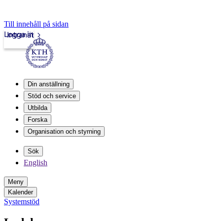
Till innehåll på sidan
Logga in
Intranät
Din anställning
Stöd och service
Utbilda
Forska
Organisation och styrning
Sök
English
Meny
Kalender
Systemstöd