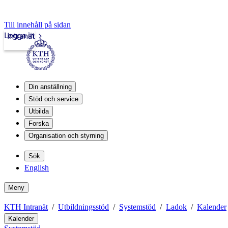
Till innehåll på sidan
Logga in
Intranät
Din anställning
Stöd och service
Utbilda
Forska
Organisation och styrning
Sök
English
Meny
KTH Intranät
Utbildningsstöd
Systemstöd
Ladok
Kalender
Kalender