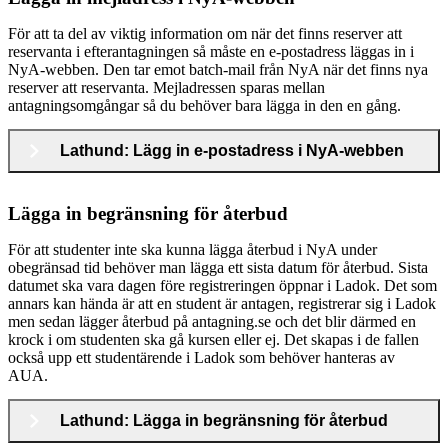
För att ta del av viktig information om när det finns reserver att
reservanta i efterantagningen så måste en e-postadress läggas in i
NyA-webben. Den tar emot batch-mail från NyA när det finns nya
reserver att reservanta. Mejladressen sparas mellan
antagningsomgångar så du behöver bara lägga in den en gång.
Lathund: Lägg in e-postadress i NyA-webben
Lägga in begränsning för återbud
För att studenter inte ska kunna lägga återbud i NyA under
obegränsad tid behöver man lägga ett sista datum för återbud. Sista
datumet ska vara dagen före registreringen öppnar i Ladok. Det som
annars kan hända är att en student är antagen, registrerar sig i Ladok
men sedan lägger återbud på antagning.se och det blir därmed en
krock i om studenten ska gå kursen eller ej. Det skapas i de fallen
också upp ett studentärende i Ladok som behöver hanteras av
AUA.
Lathund: Lägga in begränsning för återbud