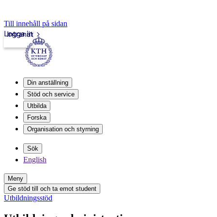
Till innehåll på sidan
Logga in
Intranät
Din anställning
Stöd och service
Utbilda
Forska
Organisation och styrning
Sök
English
Meny
Ge stöd till och ta emot student
Utbildningsstöd